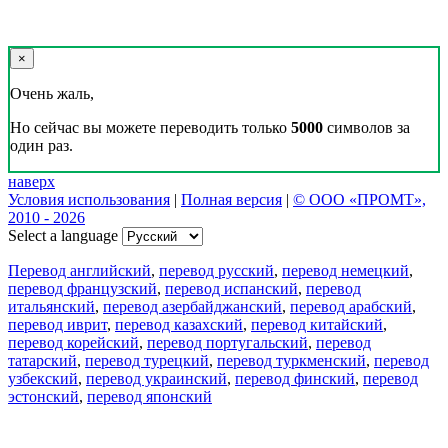
×
Очень жаль,
Но сейчас вы можете переводить только
5000
символов за
один раз.
наверх
Условия использования
|
Полная версия
|
© ООО «ПРОМТ»,
2010 - 2026
Select a language
Перевод английский
,
перевод русский
,
перевод немецкий
,
перевод французский
,
перевод испанский
,
перевод
итальянский
,
перевод азербайджанский
,
перевод арабский
,
перевод иврит
,
перевод казахский
,
перевод китайский
,
перевод корейский
,
перевод португальский
,
перевод
татарский
,
перевод турецкий
,
перевод туркменский
,
перевод
узбекский
,
перевод украинский
,
перевод финский
,
перевод
эстонский
,
перевод японский
Возможности