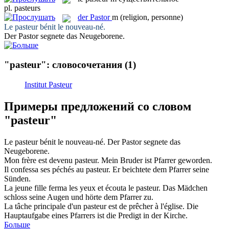
pl.
pasteurs
der
Pastor
m
(religion, personne)
Le
pasteur
bénit le nouveau-né.
Der
Pastor
segnete das Neugeborene.
"pasteur": словосочетания
(1)
Institut Pasteur
Примеры предложений со словом
"pasteur"
Le
pasteur
bénit le nouveau-né.
Der
Pastor
segnete das
Neugeborene.
Mon frère est devenu
pasteur
.
Mein Bruder ist Pfarrer geworden.
Il confessa ses péchés au
pasteur
.
Er beichtete dem Pfarrer seine
Sünden.
La jeune fille ferma les yeux et écouta le
pasteur
.
Das Mädchen
schloss seine Augen und hörte dem Pfarrer zu.
La tâche principale d'un
pasteur
est de prêcher à l'église.
Die
Hauptaufgabe eines Pfarrers ist die Predigt in der Kirche.
Больше