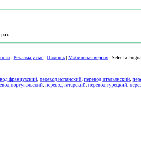
раз.
ости
|
Реклама у нас
|
Помощь
|
Мобильная версия
|
Select a langu
евод французский
,
перевод испанский
,
перевод итальянский
,
пер
евод португальский
,
перевод татарский
,
перевод турецкий
,
пере