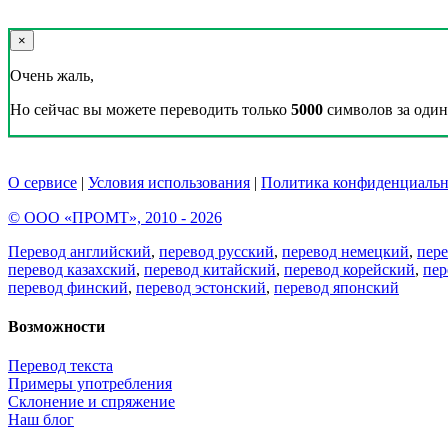
×
Очень жаль,
Но сейчас вы можете переводить только
5000
символов за один 
О сервисе
|
Условия использования
|
Политика конфиденциальн
© ООО «ПРОМТ», 2010 - 2026
Перевод английский
,
перевод русский
,
перевод немецкий
,
пер
перевод казахский
,
перевод китайский
,
перевод корейский
,
пер
перевод финский
,
перевод эстонский
,
перевод японский
Возможности
Перевод текста
Примеры употребления
Склонение и спряжение
Наш блог