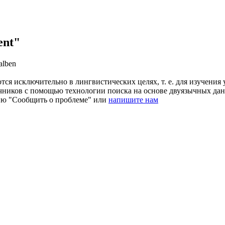
ent"
alben
ся исключительно в лингвистических целях, т. е. для изучения 
очников с помощью технологии поиска на основе двуязычных д
ию "Сообщить о проблеме" или
напишите нам