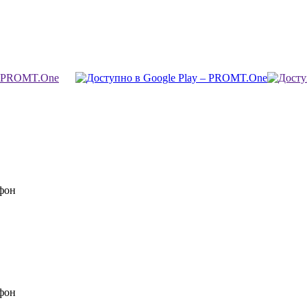
фон
фон