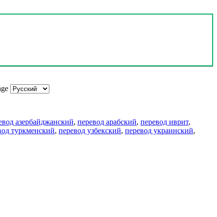
age
евод азербайджанский
,
перевод арабский
,
перевод иврит
,
вод туркменский
,
перевод узбекский
,
перевод украинский
,