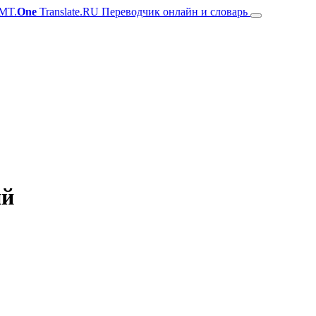
MT.
One
Translate.RU Переводчик онлайн и словарь
ий