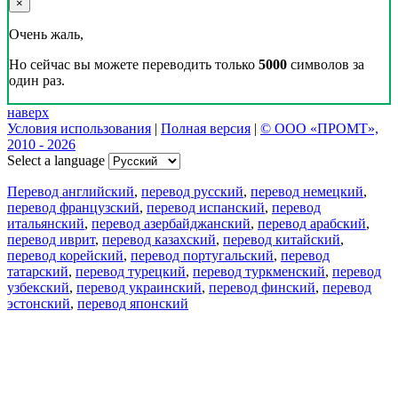
×
Очень жаль,
Но сейчас вы можете переводить только
5000
символов за
один раз.
наверх
Условия использования
|
Полная версия
|
© ООО «ПРОМТ»,
2010 - 2026
Select a language
Перевод английский
,
перевод русский
,
перевод немецкий
,
перевод французский
,
перевод испанский
,
перевод
итальянский
,
перевод азербайджанский
,
перевод арабский
,
перевод иврит
,
перевод казахский
,
перевод китайский
,
перевод корейский
,
перевод португальский
,
перевод
татарский
,
перевод турецкий
,
перевод туркменский
,
перевод
узбекский
,
перевод украинский
,
перевод финский
,
перевод
эстонский
,
перевод японский
Возможности
Перевод текста
Примеры употребления