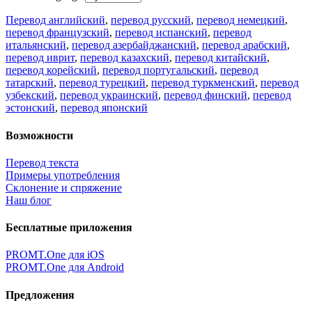
Перевод английский
,
перевод русский
,
перевод немецкий
,
перевод французский
,
перевод испанский
,
перевод
итальянский
,
перевод азербайджанский
,
перевод арабский
,
перевод иврит
,
перевод казахский
,
перевод китайский
,
перевод корейский
,
перевод португальский
,
перевод
татарский
,
перевод турецкий
,
перевод туркменский
,
перевод
узбекский
,
перевод украинский
,
перевод финский
,
перевод
эстонский
,
перевод японский
Возможности
Перевод текста
Примеры употребления
Склонение и спряжение
Наш блог
Бесплатные приложения
PROMT.One для iOS
PROMT.One для Android
Предложения