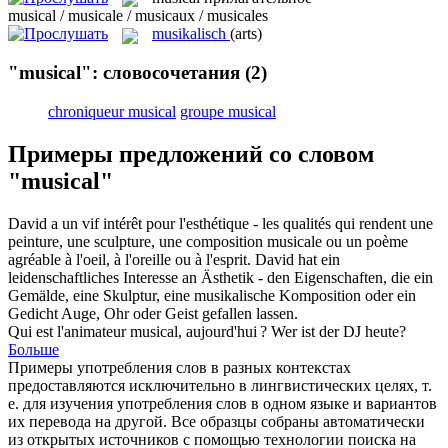
musical / musicale / musicaux / musicales
musikalisch
(arts)
"musical": словосочетания
(2)
chroniqueur musical
groupe musical
Примеры предложений со словом
"musical"
David a un vif intérêt pour l'esthétique - les qualités qui rendent une
peinture, une sculpture, une composition
musicale
ou un poème
agréable à l'oeil, à l'oreille ou à l'esprit.
David hat ein
leidenschaftliches Interesse an Ästhetik - den Eigenschaften, die ein
Gemälde, eine Skulptur, eine
musikalische
Komposition oder ein
Gedicht Auge, Ohr oder Geist gefallen lassen.
Qui est l'animateur
musical
, aujourd'hui ?
Wer ist der DJ heute?
Больше
Примеры употребления слов в разных контекстах
предоставляются исключительно в лингвистических целях, т.
е. для изучения употребления слов в одном языке и вариантов
их перевода на другой. Все образцы собраны автоматически
из открытых источников с помощью технологии поиска на