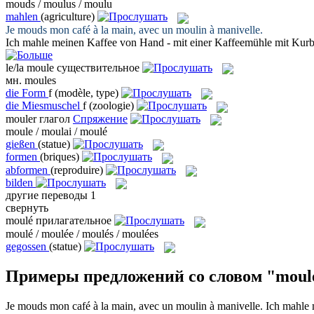
mouds / moulus / moulu
mahlen
(agriculture)
Je
mouds
mon café à la main, avec un moulin à manivelle.
Ich
mahle
meinen Kaffee von Hand - mit einer Kaffeemühle mit Kurb
le/la
moule
существительное
мн.
moules
die
Form
f
(modèle, type)
die
Miesmuschel
f
(zoologie)
mouler
глагол
Спряжение
moule / moulai / moulé
gießen
(statue)
formen
(briques)
abformen
(reproduire)
bilden
другие переводы
1
свернуть
moulé
прилагательное
moulé / moulée / moulés / moulées
gegossen
(statue)
Примеры предложений со словом "moul
Je
mouds
mon café à la main, avec un moulin à manivelle.
Ich
mahle
m