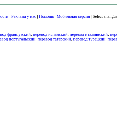
ости
|
Реклама у нас
|
Помощь
|
Мобильная версия
|
Select a langu
евод французский
,
перевод испанский
,
перевод итальянский
,
пер
евод португальский
,
перевод татарский
,
перевод турецкий
,
пере