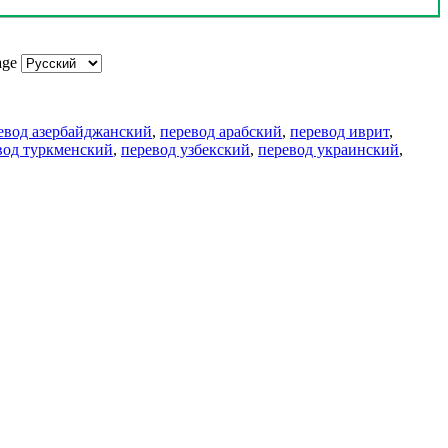
age
евод азербайджанский
,
перевод арабский
,
перевод иврит
,
вод туркменский
,
перевод узбекский
,
перевод украинский
,