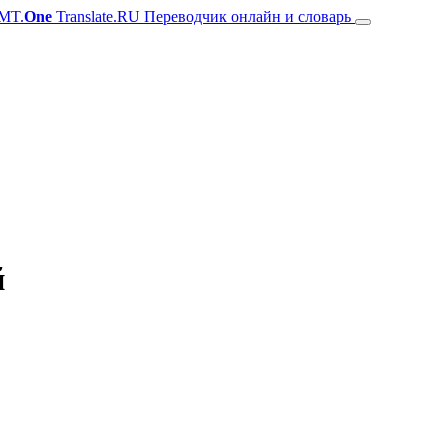
MT.
One
Translate.RU Переводчик онлайн и словарь
й