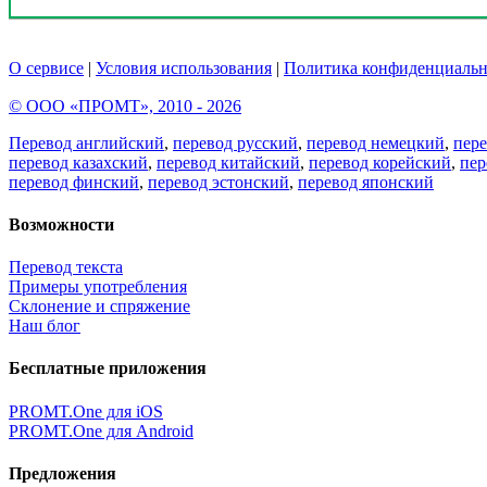
О сервисе
|
Условия использования
|
Политика конфиденциальн
© ООО «ПРОМТ», 2010 - 2026
Перевод английский
,
перевод русский
,
перевод немецкий
,
пер
перевод казахский
,
перевод китайский
,
перевод корейский
,
пер
перевод финский
,
перевод эстонский
,
перевод японский
Возможности
Перевод текста
Примеры употребления
Склонение и спряжение
Наш блог
Бесплатные приложения
PROMT.One для iOS
PROMT.One для Android
Предложения