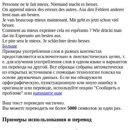
Personne ne le fait
mieux
.
Niemand macht es
besser
.
On apprend
mieux
des erreurs des autres.
Aus den Fehlern anderer
lernt man
am besten
.
Je vais beaucoup
mieux
maintenant.
Mir geht es jetzt schon viel
besser
.
Comment au
mieux
exprimer cela en espéranto ?
Wie drückt man
das im Esperanto
am besten
aus.
Le pire sera le
mieux
.
Je schlechter desto
besser
.
Больше
Примеры употребления слов в разных контекстах
предоставляются исключительно в лингвистических целях, т.
е. для изучения употребления слов в одном языке и вариантов
их перевода на другой. Все образцы собраны автоматически
из открытых источников с помощью технологии поиска на
основе двуязычных данных. Если вы обнаружили
орфографическую, пунктуационную или иную ошибку в
оригинале или переводе, используйте опцию "Сообщить о
проблеме" или
напишите нам
Ваш текст переведен частично.
Вы можете переводить не более
5000
символов за один раз.
Примеры использования и перевод