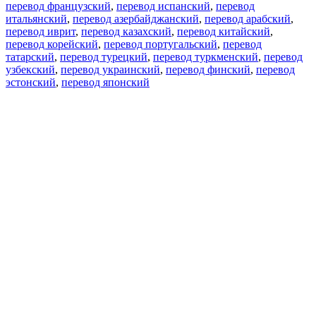
перевод французский
,
перевод испанский
,
перевод
итальянский
,
перевод азербайджанский
,
перевод арабский
,
перевод иврит
,
перевод казахский
,
перевод китайский
,
перевод корейский
,
перевод португальский
,
перевод
татарский
,
перевод турецкий
,
перевод туркменский
,
перевод
узбекский
,
перевод украинский
,
перевод финский
,
перевод
эстонский
,
перевод японский
Возможности
Перевод текста
Примеры употребления
Склонение и спряжение
Наш блог
Бесплатные приложения
PROMT.One для iOS
PROMT.One для Android
Предложения
Для разработчиков