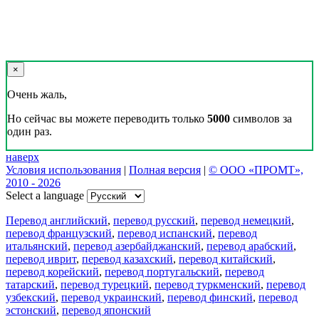
×
Очень жаль,
Но сейчас вы можете переводить только
5000
символов за
один раз.
наверх
Условия использования
|
Полная версия
|
© ООО «ПРОМТ»,
2010 - 2026
Select a language
Перевод английский
,
перевод русский
,
перевод немецкий
,
перевод французский
,
перевод испанский
,
перевод
итальянский
,
перевод азербайджанский
,
перевод арабский
,
перевод иврит
,
перевод казахский
,
перевод китайский
,
перевод корейский
,
перевод португальский
,
перевод
татарский
,
перевод турецкий
,
перевод туркменский
,
перевод
узбекский
,
перевод украинский
,
перевод финский
,
перевод
эстонский
,
перевод японский