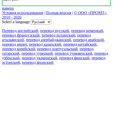
наверх
Условия использования
|
Полная версия
|
© ООО «ПРОМТ»,
2010 - 2026
Select a language
Перевод английский
,
перевод русский
,
перевод немецкий
,
перевод французский
,
перевод испанский
,
перевод
итальянский
,
перевод азербайджанский
,
перевод арабский
,
перевод иврит
,
перевод казахский
,
перевод китайский
,
перевод корейский
,
перевод португальский
,
перевод
татарский
,
перевод турецкий
,
перевод туркменский
,
перевод
узбекский
,
перевод украинский
,
перевод финский
,
перевод
эстонский
,
перевод японский
Возможности
Перевод текста
Примеры употребления
Склонение и спряжение
Наш блог
Бесплатные приложения