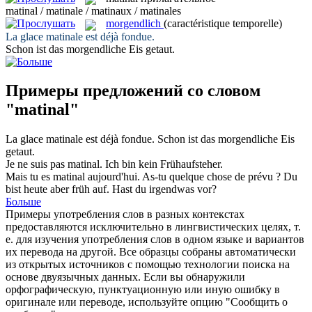
matinal / matinale / matinaux / matinales
morgendlich
(caractéristique temporelle)
La glace
matinale
est déjà fondue.
Schon ist das
morgendliche
Eis getaut.
Примеры предложений со словом
"matinal"
La glace
matinale
est déjà fondue.
Schon ist das
morgendliche
Eis
getaut.
Je ne suis pas
matinal
.
Ich bin kein Frühaufsteher.
Mais tu es
matinal
aujourd'hui. As-tu quelque chose de prévu ?
Du
bist heute aber früh auf. Hast du irgendwas vor?
Больше
Примеры употребления слов в разных контекстах
предоставляются исключительно в лингвистических целях, т.
е. для изучения употребления слов в одном языке и вариантов
их перевода на другой. Все образцы собраны автоматически
из открытых источников с помощью технологии поиска на
основе двуязычных данных. Если вы обнаружили
орфографическую, пунктуационную или иную ошибку в
оригинале или переводе, используйте опцию "Сообщить о