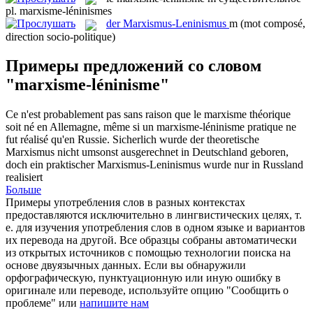
pl.
marxisme-léninismes
der
Marxismus-Leninismus
m
(mot composé,
direction socio-politique)
Примеры предложений со словом
"marxisme-léninisme"
Ce n'est probablement pas sans raison que le marxisme théorique
soit né en Allemagne, même si un
marxisme-léninisme
pratique ne
fut réalisé qu'en Russie.
Sicherlich wurde der theoretische
Marxismus nicht umsonst ausgerechnet in Deutschland geboren,
doch ein praktischer
Marxismus-Leninismus
wurde nur in Russland
realisiert
Больше
Примеры употребления слов в разных контекстах
предоставляются исключительно в лингвистических целях, т.
е. для изучения употребления слов в одном языке и вариантов
их перевода на другой. Все образцы собраны автоматически
из открытых источников с помощью технологии поиска на
основе двуязычных данных. Если вы обнаружили
орфографическую, пунктуационную или иную ошибку в
оригинале или переводе, используйте опцию "Сообщить о
проблеме" или
напишите нам