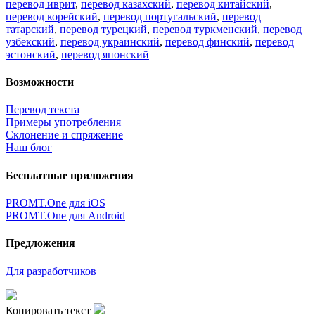
перевод иврит
,
перевод казахский
,
перевод китайский
,
перевод корейский
,
перевод португальский
,
перевод
татарский
,
перевод турецкий
,
перевод туркменский
,
перевод
узбекский
,
перевод украинский
,
перевод финский
,
перевод
эстонский
,
перевод японский
Возможности
Перевод текста
Примеры употребления
Склонение и спряжение
Наш блог
Бесплатные приложения
PROMT.One для iOS
PROMT.One для Android
Предложения
Для разработчиков
Копировать текст