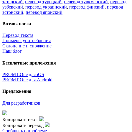
татарский
,
перевод турецкий
,
перевод туркменский
,
перевод
узбекский
,
перевод украинский
,
перевод финский
,
перевод
эстонский
,
перевод японский
Возможности
Перевод текста
Примеры употребления
Склонение и спряжение
Наш блог
Бесплатные приложения
PROMT.One для iOS
PROMT.One для Android
Предложения
Для разработчиков
Копировать текст
Копировать перевод
Сообщить о проблеме