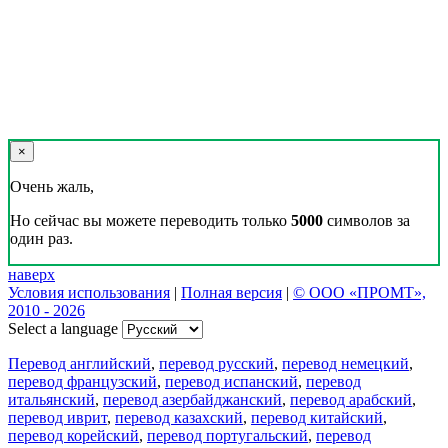
×
Очень жаль,
Но сейчас вы можете переводить только
5000
символов за
один раз.
наверх
Условия использования
|
Полная версия
|
© ООО «ПРОМТ»,
2010 - 2026
Select a language
Перевод английский
,
перевод русский
,
перевод немецкий
,
перевод французский
,
перевод испанский
,
перевод
итальянский
,
перевод азербайджанский
,
перевод арабский
,
перевод иврит
,
перевод казахский
,
перевод китайский
,
перевод корейский
,
перевод португальский
,
перевод