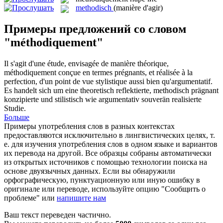
methodisch
(manière d'agir)
Примеры предложений со словом
"méthodiquement"
Il s'agit d'une étude, envisagée de manière théorique,
méthodiquement
conçue en termes prégnants, et réalisée à la
perfection, d'un point de vue stylistique aussi bien qu'argumentatif.
Es handelt sich um eine theoretisch reflektierte,
methodisch
prägnant
konzipierte und stilistisch wie argumentativ souverän realisierte
Studie.
Больше
Примеры употребления слов в разных контекстах
предоставляются исключительно в лингвистических целях, т.
е. для изучения употребления слов в одном языке и вариантов
их перевода на другой. Все образцы собраны автоматически
из открытых источников с помощью технологии поиска на
основе двуязычных данных. Если вы обнаружили
орфографическую, пунктуационную или иную ошибку в
оригинале или переводе, используйте опцию "Сообщить о
проблеме" или
напишите нам
Ваш текст переведен частично.