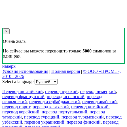
×
Очень жаль,
Но сейчас вы можете переводить только
5000
символов за
один раз.
наверх
Условия использования
|
Полная версия
|
© ООО «ПРОМТ»,
2010 - 2026
Select a language
Перевод английский
,
перевод русский
,
перевод немецкий
,
перевод французский
,
перевод испанский
,
перевод
итальянский
,
перевод азербайджанский
,
перевод арабский
,
перевод иврит
,
перевод казахский
,
перевод китайский
,
перевод корейский
,
перевод португальский
,
перевод
татарский
,
перевод турецкий
,
перевод туркменский
,
перевод
узбекский
,
перевод украинский
,
перевод финский
,
перевод