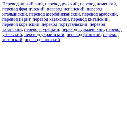
Перевод английский
,
перевод русский
,
перевод немецкий
,
перевод французский
,
перевод испанский
,
перевод
итальянский
,
перевод азербайджанский
,
перевод арабский
,
перевод иврит
,
перевод казахский
,
перевод китайский
,
перевод корейский
,
перевод португальский
,
перевод
татарский
,
перевод турецкий
,
перевод туркменский
,
перевод
узбекский
,
перевод украинский
,
перевод финский
,
перевод
эстонский
,
перевод японский
Возможности
Перевод текста
Примеры употребления
Склонение и спряжение
Наш блог
Бесплатные приложения
PROMT.One для iOS
PROMT.One для Android
Предложения
Для разработчиков