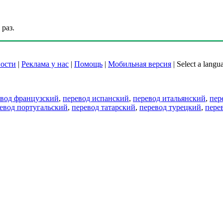
раз.
ости
|
Реклама у нас
|
Помощь
|
Мобильная версия
|
Select a langu
евод французский
,
перевод испанский
,
перевод итальянский
,
пер
евод португальский
,
перевод татарский
,
перевод турецкий
,
пере