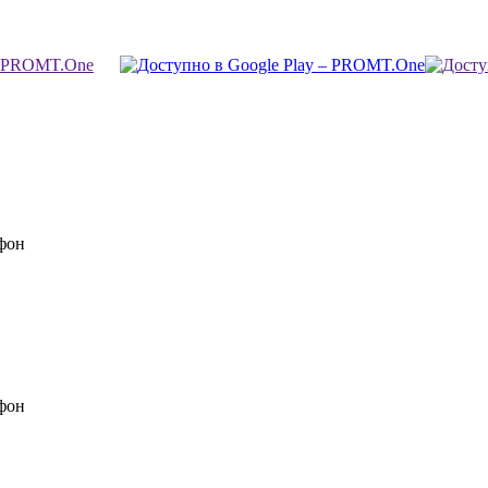
фон
фон