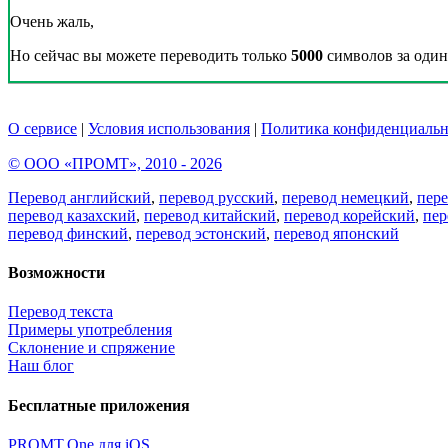
Очень жаль,
Но сейчас вы можете переводить только
5000
символов за один 
О сервисе
|
Условия использования
|
Политика конфиденциальн
© ООО «ПРОМТ», 2010 - 2026
Перевод английский
,
перевод русский
,
перевод немецкий
,
пер
перевод казахский
,
перевод китайский
,
перевод корейский
,
пер
перевод финский
,
перевод эстонский
,
перевод японский
Возможности
Перевод текста
Примеры употребления
Склонение и спряжение
Наш блог
Бесплатные приложения
PROMT.One для iOS