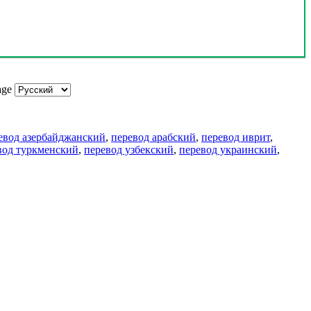
age
евод азербайджанский
,
перевод арабский
,
перевод иврит
,
вод туркменский
,
перевод узбекский
,
перевод украинский
,