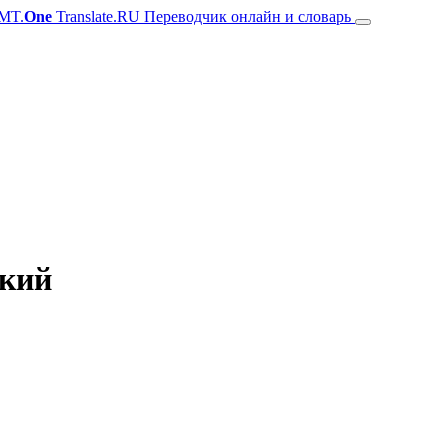
MT.
One
Translate.RU Переводчик онлайн и словарь
цкий