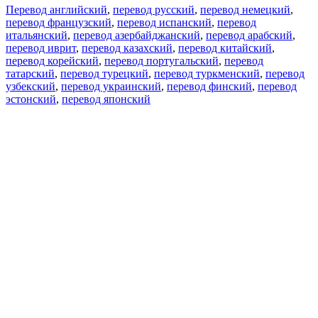
Перевод английский
,
перевод русский
,
перевод немецкий
,
перевод французский
,
перевод испанский
,
перевод
итальянский
,
перевод азербайджанский
,
перевод арабский
,
перевод иврит
,
перевод казахский
,
перевод китайский
,
перевод корейский
,
перевод португальский
,
перевод
татарский
,
перевод турецкий
,
перевод туркменский
,
перевод
узбекский
,
перевод украинский
,
перевод финский
,
перевод
эстонский
,
перевод японский
Возможности
Перевод текста
Примеры употребления
Склонение и спряжение
Наш блог
Бесплатные приложения
PROMT.One для iOS
PROMT.One для Android
Предложения
Для разработчиков