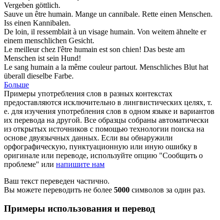
Vergeben göttlich.
Sauve un être
humain
. Mange un cannibale.
Rette einen
Menschen
.
Iss einen Kannibalen.
De loin, il ressemblait à un visage
humain
.
Von weitem ähnelte er
einem
menschlichen
Gesicht.
Le meilleur chez l'être
humain
est son chien!
Das beste am
Menschen
ist sein Hund!
Le sang
humain
a la même couleur partout.
Menschliches
Blut hat
überall dieselbe Farbe.
Больше
Примеры употребления слов в разных контекстах
предоставляются исключительно в лингвистических целях, т.
е. для изучения употребления слов в одном языке и вариантов
их перевода на другой. Все образцы собраны автоматически
из открытых источников с помощью технологии поиска на
основе двуязычных данных. Если вы обнаружили
орфографическую, пунктуационную или иную ошибку в
оригинале или переводе, используйте опцию "Сообщить о
проблеме" или
напишите нам
Ваш текст переведен частично.
Вы можете переводить не более
5000
символов за один раз.
Примеры использования и перевод