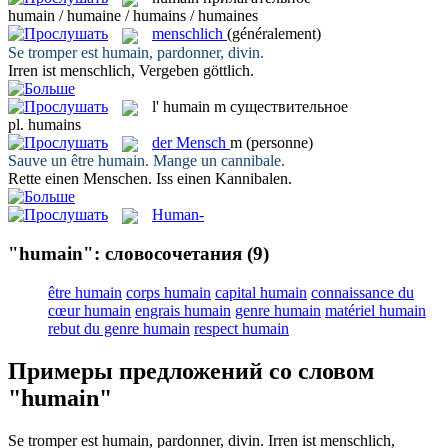
humain / humaine / humains / humaines
menschlich
(généralement)
Se tromper est
humain
, pardonner, divin.
Irren ist
menschlich
, Vergeben göttlich.
l'
humain
m
существительное
pl.
humains
der
Mensch
m
(personne)
Sauve un être
humain
. Mange un cannibale.
Rette einen
Menschen
. Iss einen Kannibalen.
Human-
"humain": словосочетания
(9)
être humain
corps humain
capital humain
connaissance du
cœur humain
engrais humain
genre humain
matériel humain
rebut du genre humain
respect humain
Примеры предложений со словом
"humain"
Se tromper est
humain
, pardonner, divin.
Irren ist
menschlich
,