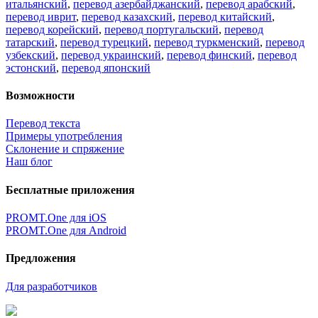
итальянский
,
перевод азербайджанский
,
перевод арабский
,
перевод иврит
,
перевод казахский
,
перевод китайский
,
перевод корейский
,
перевод португальский
,
перевод
татарский
,
перевод турецкий
,
перевод туркменский
,
перевод
узбекский
,
перевод украинский
,
перевод финский
,
перевод
эстонский
,
перевод японский
Возможности
Перевод текста
Примеры употребления
Склонение и спряжение
Наш блог
Бесплатные приложения
PROMT.One для iOS
PROMT.One для Android
Предложения
Для разработчиков