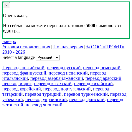
×
Очень жаль,
Но сейчас вы можете переводить только
5000
символов за
один раз.
наверх
Условия использования
|
Полная версия
|
© ООО «ПРОМТ»,
2010 - 2026
Select a language
Перевод английский
,
перевод русский
,
перевод немецкий
,
перевод французский
,
перевод испанский
,
перевод
итальянский
,
перевод азербайджанский
,
перевод арабский
,
перевод иврит
,
перевод казахский
,
перевод китайский
,
перевод корейский
,
перевод португальский
,
перевод
татарский
,
перевод турецкий
,
перевод туркменский
,
перевод
узбекский
,
перевод украинский
,
перевод финский
,
перевод
эстонский
,
перевод японский
Возможности
Перевод текста