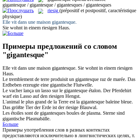
gigantesque / gigantesque / gigantesques / gigantesques
riesig
(prépositif et postpositif, caractéristique
physique)
Elle vit dans une maison
gigantesque
.
Sie wohnt in einem
riesigen
Haus.
Примеры предложений со словом
"gigantesque"
Elle vit dans une maison
gigantesque
.
Sie wohnt in einem
riesigen
Haus.
Le tremblement de terre produisit un
gigantesque
raz de marée.
Das
Erdbeben erzeugte eine
gigantische
Flutwelle.
Le vacher lança un lasso sur le
gigantesque
étalon.
Der Pferdehirt
warf ein Lasso auf den
riesigen
Hengst.
L'animal le plus grand de la Terre est la
gigantesque
baleine bleue.
Das größte Tier der Erde ist der
riesige
Blauwal.
Les étoiles sont de
gigantesques
boules de plasma.
Sterne sind
gigantische
Plasmabälle.
Больше
Примеры употребления слов в разных контекстах
предоставляются исключительно в лингвистических целях, т.