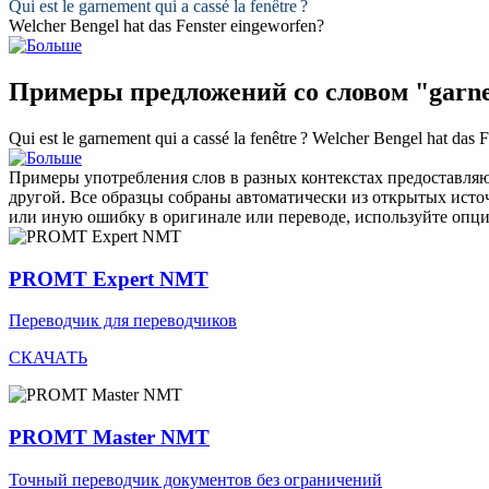
Qui est le
garnement
qui a cassé la fenêtre ?
Welcher
Bengel
hat das Fenster eingeworfen?
Примеры предложений со словом "garn
Qui est le
garnement
qui a cassé la fenêtre ?
Welcher
Bengel
hat das F
Примеры употребления слов в разных контекстах предоставляют
другой. Все образцы собраны автоматически из открытых ист
или иную ошибку в оригинале или переводе, используйте опц
PROMT Expert NMT
Переводчик для переводчиков
СКАЧАТЬ
PROMT Master NMT
Точный переводчик документов без ограничений