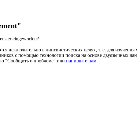
ement"
enster eingeworfen?
ся исключительно в лингвистических целях, т. е. для изучения 
очников с помощью технологии поиска на основе двуязычных д
ию "Сообщить о проблеме" или
напишите нам