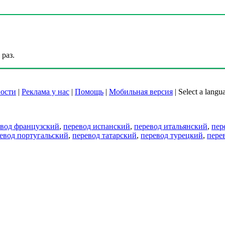
раз.
ости
|
Реклама у нас
|
Помощь
|
Мобильная версия
|
Select a langu
евод французский
,
перевод испанский
,
перевод итальянский
,
пер
евод португальский
,
перевод татарский
,
перевод турецкий
,
пере