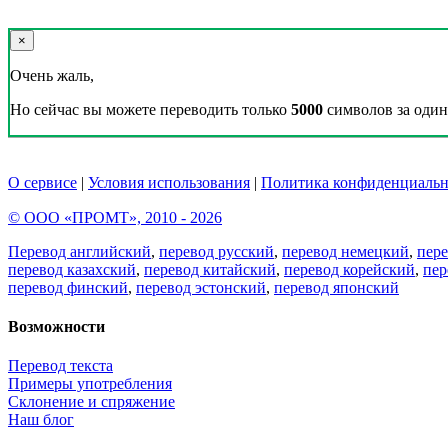
×
Очень жаль,
Но сейчас вы можете переводить только
5000
символов за один 
О сервисе
|
Условия использования
|
Политика конфиденциальн
© ООО «ПРОМТ», 2010 - 2026
Перевод английский
,
перевод русский
,
перевод немецкий
,
пер
перевод казахский
,
перевод китайский
,
перевод корейский
,
пер
перевод финский
,
перевод эстонский
,
перевод японский
Возможности
Перевод текста
Примеры употребления
Склонение и спряжение
Наш блог