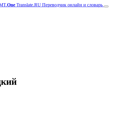
MT.
One
Translate.RU Переводчик онлайн и словарь
цкий