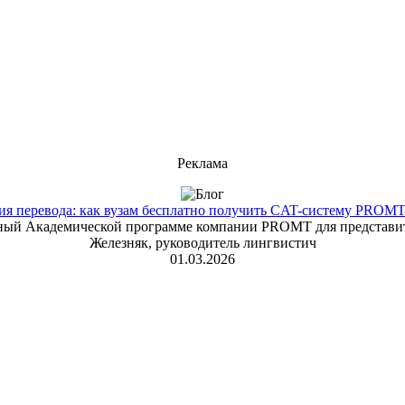
Реклама
 перевода: как вузам бесплатно получить CAT-систему PROMT T
енный Академической программе компании PROMT для представит
Железняк, руководитель лингвистич
01.03.2026