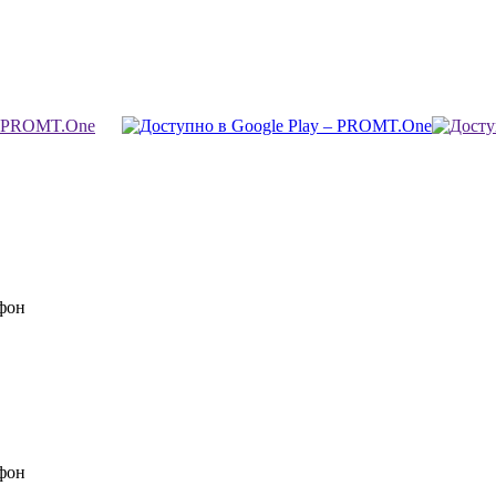
фон
фон