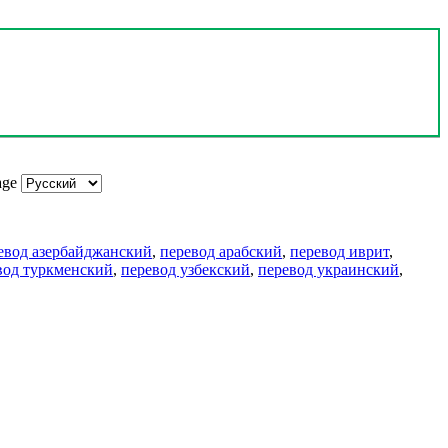
age
евод азербайджанский
,
перевод арабский
,
перевод иврит
,
вод туркменский
,
перевод узбекский
,
перевод украинский
,