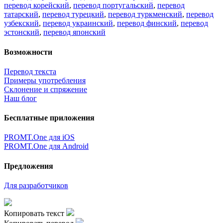
перевод корейский
,
перевод португальский
,
перевод
татарский
,
перевод турецкий
,
перевод туркменский
,
перевод
узбекский
,
перевод украинский
,
перевод финский
,
перевод
эстонский
,
перевод японский
Возможности
Перевод текста
Примеры употребления
Склонение и спряжение
Наш блог
Бесплатные приложения
PROMT.One для iOS
PROMT.One для Android
Предложения
Для разработчиков
Копировать текст