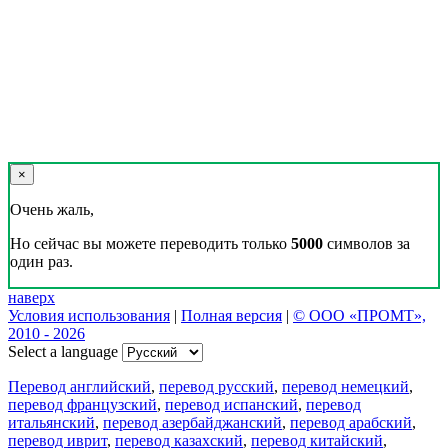
×
Очень жаль,
Но сейчас вы можете переводить только
5000
символов за
один раз.
наверх
Условия использования
|
Полная версия
|
© ООО «ПРОМТ»,
2010 - 2026
Select a language
Перевод английский
,
перевод русский
,
перевод немецкий
,
перевод французский
,
перевод испанский
,
перевод
итальянский
,
перевод азербайджанский
,
перевод арабский
,
перевод иврит
,
перевод казахский
,
перевод китайский
,