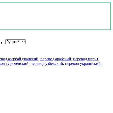
age
евод азербайджанский
,
перевод арабский
,
перевод иврит
,
вод туркменский
,
перевод узбекский
,
перевод украинский
,