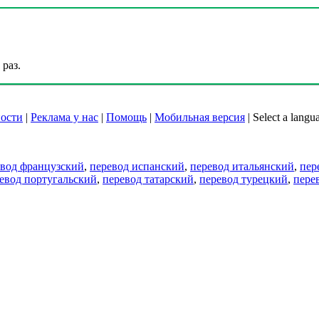
раз.
ости
|
Реклама у нас
|
Помощь
|
Мобильная версия
|
Select a langu
евод французский
,
перевод испанский
,
перевод итальянский
,
пер
евод португальский
,
перевод татарский
,
перевод турецкий
,
пере