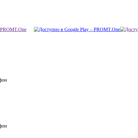
фон
фон