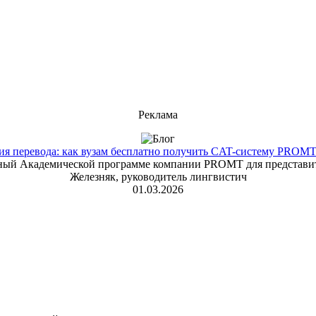
Реклама
 перевода: как вузам бесплатно получить CAT-систему PROMT T
енный Академической программе компании PROMT для представит
Железняк, руководитель лингвистич
01.03.2026