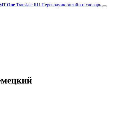
MT.
One
Translate.RU Переводчик онлайн и словарь
немецкий