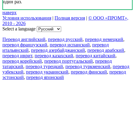
один раз.
наверх
Условия использования
|
Полная версия
|
© ООО «ПРОМТ»,
2010 - 2026
Select a language
Перевод английский
,
перевод русский
,
перевод немецкий
,
перевод французский
,
перевод испанский
,
перевод
итальянский
,
перевод азербайджанский
,
перевод арабский
,
перевод иврит
,
перевод казахский
,
перевод китайский
,
перевод корейский
,
перевод португальский
,
перевод
татарский
,
перевод турецкий
,
перевод туркменский
,
перевод
узбекский
,
перевод украинский
,
перевод финский
,
перевод
эстонский
,
перевод японский
Возможности
Перевод текста
Примеры употребления
Склонение и спряжение
Наш блог
Бесплатные приложения