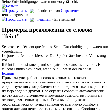
Seine Entschuldigungen waren nur
vorgetäuscht
.
feindre
глагол
Спряжение
feins / feignis / feint
heucheln
(faire semblant)
Примеры предложений со словом
"feint"
Ses excuses n'étaient que
feintes
.
Seine Entschuldigungen waren nur
vorgetäuscht
.
Le joueur a
feint
une blessure.
Der Spieler täuschte eine Verletzung
vor.
Il
feint
l'enthousiasme quand son patron est dans les environs.
Er
täuscht Enthusiasmus vor, wenn sein Chef in der Nähe ist.
Больше
Примеры употребления слов в разных контекстах
предоставляются исключительно в лингвистических целях, т.
е. для изучения употребления слов в одном языке и вариантов
их перевода на другой. Все образцы собраны автоматически
из открытых источников с помощью технологии поиска на
основе двуязычных данных. Если вы обнаружили
орфографическую, пунктуационную или иную ошибку в
оригинале или переводе, используйте опцию "Сообщить о