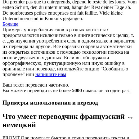
Du premier pas que tu
entreprends
, dépend le reste de tes jours.
Vom
ersten Schritt, den du
unternimmst
, hängt der Rest deiner Tage ab.
De nombreuses petites
entreprises
ont fait faillite.
Viele kleine
Unternehmen
sind in Konkurs gegangen.
Больше
Примеры употребления слов в разных контекстах
предоставляются исключительно в лингвистических целях, т.
е. для изучения употребления слов в одном языке и вариантов
их перевода на другой. Все образцы собраны автоматически
из открытых источников с помощью технологии поиска на
основе двуязычных данных. Если вы обнаружили
орфографическую, пунктуационную или иную ошибку в
оригинале или переводе, используйте опцию "Сообщить о
проблеме" или
напишите нам
Ваш текст переведен частично.
Вы можете переводить не более
5000
символов за один раз.
Примеры использования и перевод
Что умеет переводчик французский ↔
немецкий
PROMT.One помогает быстро и точно переводить тексты и