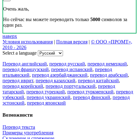
Очень жаль,
Но сейчас вы можете переводить только
5000
символов за
один раз.
наверх
Условия использования
|
Полная версия
|
© ООО «ПРОМТ»,
2010 - 2026
Select a language
Перевод английский
,
перевод русский
,
перевод немецкий
,
перевод французский
,
перевод испанский
,
перевод
итальянский
,
перевод азербайджанский
,
перевод арабский
,
перевод иврит
,
перевод казахский
,
перевод китайский
,
перевод корейский
,
перевод португальский
,
перевод
татарский
,
перевод турецкий
,
перевод туркменский
,
перевод
узбекский
,
перевод украинский
,
перевод финский
,
перевод
эстонский
,
перевод японский
Возможности
Перевод текста
Примеры употребления
Склонение и спряжение