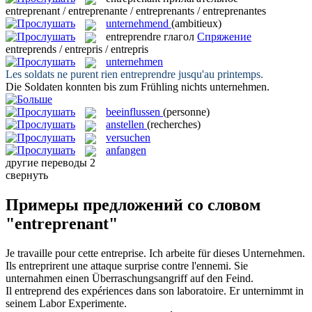
entreprenant / entreprenante / entreprenants / entreprenantes
unternehmend
(ambitieux)
entreprendre
глагол
Спряжение
entreprends / entrepris / entrepris
unternehmen
Les soldats ne purent rien
entreprendre
jusqu'au printemps.
Die Soldaten konnten bis zum Frühling nichts
unternehmen
.
beeinflussen
(personne)
anstellen
(recherches)
versuchen
anfangen
другие переводы
2
свернуть
Примеры предложений со словом
"entreprenant"
Je travaille pour cette
entreprise
.
Ich arbeite für dieses
Unternehmen
.
Ils
entreprirent
une attaque surprise contre l'ennemi.
Sie
unternahmen
einen Überraschungsangriff auf den Feind.
Il
entreprend
des expériences dans son laboratoire.
Er
unternimmt
in
seinem Labor Experimente.