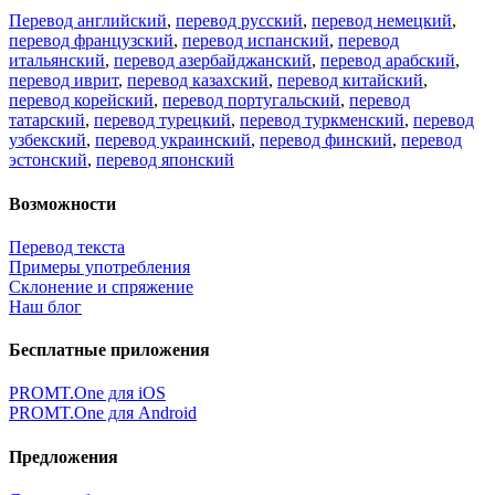
Перевод английский
,
перевод русский
,
перевод немецкий
,
перевод французский
,
перевод испанский
,
перевод
итальянский
,
перевод азербайджанский
,
перевод арабский
,
перевод иврит
,
перевод казахский
,
перевод китайский
,
перевод корейский
,
перевод португальский
,
перевод
татарский
,
перевод турецкий
,
перевод туркменский
,
перевод
узбекский
,
перевод украинский
,
перевод финский
,
перевод
эстонский
,
перевод японский
Возможности
Перевод текста
Примеры употребления
Склонение и спряжение
Наш блог
Бесплатные приложения
PROMT.One для iOS
PROMT.One для Android
Предложения