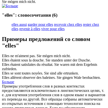
Sie
mögen mich nicht.
"elles": словосочетания
(6)
elles aussi
garder pour elles
recevoir chez elles
rester chez
elles
revenir à elles
vivre pour elles
Примеры предложений со словом
"elles"
Elles
ne m'aiment pas.
Sie
mögen mich nicht.
Elles
étaient sous la douche.
Sie
standen unter der Dusche.
Elles
étaient satisfaites du résultat.
Sie
waren mit dem Ergebnis
zufrieden.
Elles
se sont toutes noyées.
Sie
sind alle ertrunken.
Elles
allèrent observer des baleines.
Sie
gingen Wale beobachten.
Больше
Примеры употребления слов в разных контекстах
предоставляются исключительно в лингвистических целях, т.
е. для изучения употребления слов в одном языке и вариантов
их перевода на другой. Все образцы собраны автоматически
из открытых источников с помощью технологии поиска на
основе двуязычных данных. Если вы обнаружили