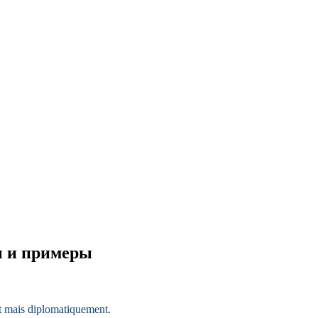
ы и примеры
nt mais
diplomatiquement
.