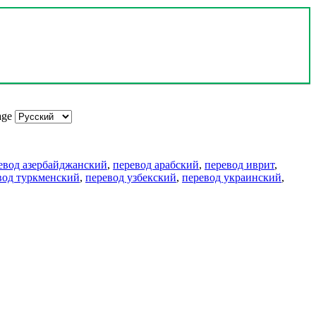
age
евод азербайджанский
,
перевод арабский
,
перевод иврит
,
вод туркменский
,
перевод узбекский
,
перевод украинский
,