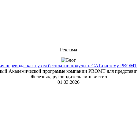
Реклама
 перевода: как вузам бесплатно получить CAT-систему PROMT T
енный Академической программе компании PROMT для представит
Железняк, руководитель лингвистич
01.03.2026