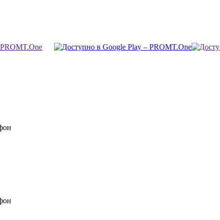
фон
фон