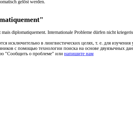
lomatisch
gelöst werden.
matiquement"
nt mais
diplomatiquement
.
Internationale Probleme dürfen nicht krieger
ся исключительно в лингвистических целях, т. е. для изучения 
очников с помощью технологии поиска на основе двуязычных д
ию "Сообщить о проблеме" или
напишите нам