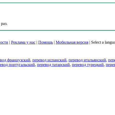
раз.
ости
|
Реклама у нас
|
Помощь
|
Мобильная версия
|
Select a langu
евод французский
,
перевод испанский
,
перевод итальянский
,
пер
евод португальский
,
перевод татарский
,
перевод турецкий
,
пере