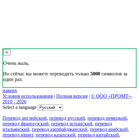
Реклама на сайте
Скачать переводчик
Переводчик, Словарь и Разговорник,
20+ языков, избранные переводы.
Наш Блог
Цифровая эволюция перевода: как вузам бесплатно получить
CAT-систему PROMT Translation Factory
18 февраля 2026 года прошел очередной вебинар,
посвященный Академической программе компании PROMT
для представителей высших учебных заведений. Вебинар
провела Наталья Железняк, руководитель лингвистич
01.03.2026
Поделиться переводом