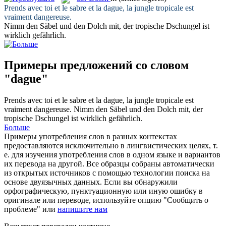
Prends avec toi et le sabre et la
dague
, la jungle tropicale est
vraiment dangereuse.
Nimm den Säbel und den
Dolch
mit, der tropische Dschungel ist
wirklich gefährlich.
Примеры предложений со словом
"dague"
Prends avec toi et le sabre et la
dague
, la jungle tropicale est
vraiment dangereuse.
Nimm den Säbel und den
Dolch
mit, der
tropische Dschungel ist wirklich gefährlich.
Больше
Примеры употребления слов в разных контекстах
предоставляются исключительно в лингвистических целях, т.
е. для изучения употребления слов в одном языке и вариантов
их перевода на другой. Все образцы собраны автоматически
из открытых источников с помощью технологии поиска на
основе двуязычных данных. Если вы обнаружили
орфографическую, пунктуационную или иную ошибку в
оригинале или переводе, используйте опцию "Сообщить о
проблеме" или
напишите нам