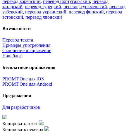
×
идет загрузка...
Прямая ссылка на перевод:
×
Очень жаль,
Но сейчас вы можете переводить только
5000
символов за
один раз.
наверх