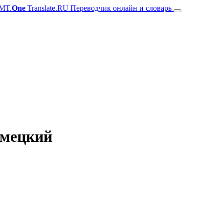
MT.
One
Translate.RU Переводчик онлайн и словарь
емецкий