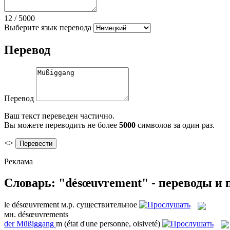
12
/
5000
Выберите язык перевода
Перевод
Перевод
Ваш текст переведен частично.
Вы можете переводить не более
5000
символов за один раз.
<>
Реклама
Словарь: "désœuvrement" - переводы и
le
désœuvrement
м.р.
существительное
мн.
désœuvrements
der
Müßiggang
m
(état d'une personne, oisiveté)