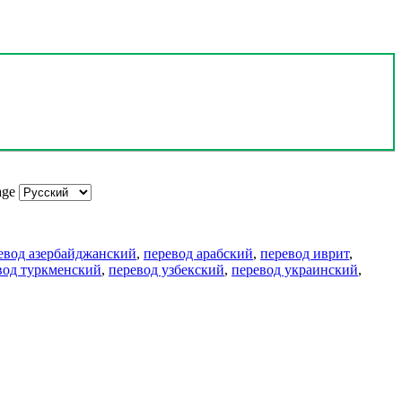
age
евод азербайджанский
,
перевод арабский
,
перевод иврит
,
вод туркменский
,
перевод узбекский
,
перевод украинский
,