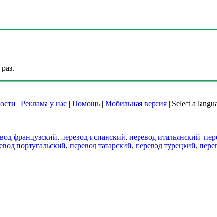
раз.
ости
|
Реклама у нас
|
Помощь
|
Мобильная версия
|
Select a langu
евод французский
,
перевод испанский
,
перевод итальянский
,
пер
евод португальский
,
перевод татарский
,
перевод турецкий
,
пере