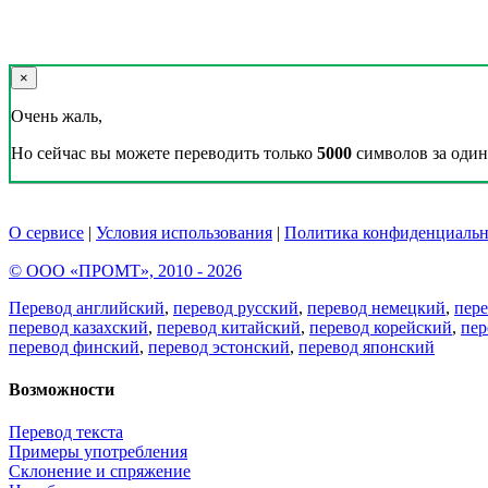
×
Очень жаль,
Но сейчас вы можете переводить только
5000
символов за один 
О сервисе
|
Условия использования
|
Политика конфиденциальн
© ООО «ПРОМТ», 2010 - 2026
Перевод английский
,
перевод русский
,
перевод немецкий
,
пер
перевод казахский
,
перевод китайский
,
перевод корейский
,
пер
перевод финский
,
перевод эстонский
,
перевод японский
Возможности
Перевод текста
Примеры употребления
Склонение и спряжение