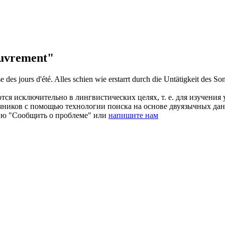
uvrement"
e des jours d'été.
Alles schien wie erstarrt durch die Untätigkeit des So
ся исключительно в лингвистических целях, т. е. для изучения 
очников с помощью технологии поиска на основе двуязычных д
ию "Сообщить о проблеме" или
напишите нам