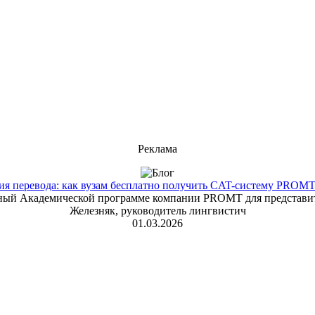
Реклама
 перевода: как вузам бесплатно получить CAT-систему PROMT T
енный Академической программе компании PROMT для представит
Железняк, руководитель лингвистич
01.03.2026