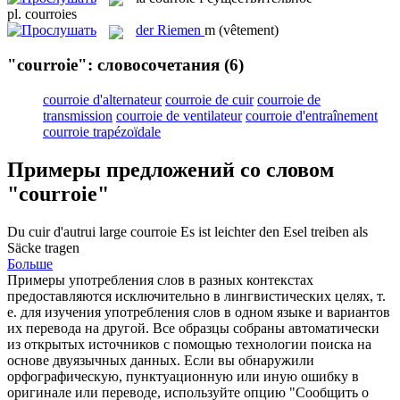
pl.
courroies
der
Riemen
m
(vêtement)
"courroie": словосочетания
(6)
courroie d'alternateur
courroie de cuir
courroie de
transmission
courroie de ventilateur
courroie d'entraînement
courroie trapézoïdale
Примеры предложений со словом
"courroie"
Du cuir d'autrui large
courroie
Es ist leichter den Esel treiben als
Säcke tragen
Больше
Примеры употребления слов в разных контекстах
предоставляются исключительно в лингвистических целях, т.
е. для изучения употребления слов в одном языке и вариантов
их перевода на другой. Все образцы собраны автоматически
из открытых источников с помощью технологии поиска на
основе двуязычных данных. Если вы обнаружили
орфографическую, пунктуационную или иную ошибку в
оригинале или переводе, используйте опцию "Сообщить о