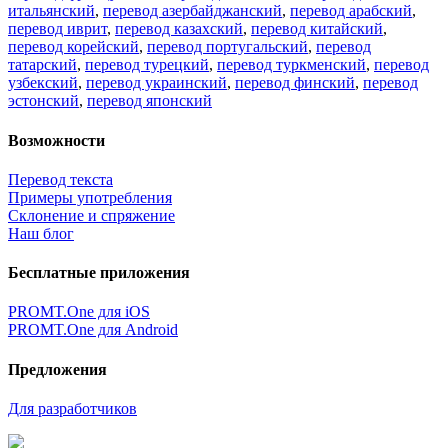
итальянский
,
перевод азербайджанский
,
перевод арабский
,
перевод иврит
,
перевод казахский
,
перевод китайский
,
перевод корейский
,
перевод португальский
,
перевод
татарский
,
перевод турецкий
,
перевод туркменский
,
перевод
узбекский
,
перевод украинский
,
перевод финский
,
перевод
эстонский
,
перевод японский
Возможности
Перевод текста
Примеры употребления
Склонение и спряжение
Наш блог
Бесплатные приложения
PROMT.One для iOS
PROMT.One для Android
Предложения
Для разработчиков