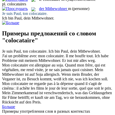
pl.
colocataires
der
Mitbewohner
m
(personne)
Je suis Paul, ton
colocataire
.
Ich bin Paul, dein
Mitbewohner
.
Примеры предложений со словом
"colocataire"
Je suis Paul, ton
colocataire
.
Ich bin Paul, dein
Mitbewohner
.
J'ai un problème avec mon
colocataire
. Il me bouffe tout.
Ich habe
Probleme mit meinem
Mitbewohner
. Er isst mir alles weg.
Mon
colocataire
est allergique au soja. Quand mon frère, qui est
végétalien, me rend visite, je ne sais jamais quoi cuisiner.
Mein
Mitbewohner
ist auf Soja allergisch. Wenn mein Bruder, der
Veganer ist, zu Besuch kommt, weiß ich nie, was ich kochen soll.
Mon
colocataire
ne regarde pas à la dépense quand il s'agit de
cinéma : il achète les films le jour de leur sortie, quel que soit le prix.
Mein Zimmerkamerad ist verschwenderisch, was das Geldausgeben
für Filme betrifft; er kauft sie am Tag, wo sie herauskommen, ohne
Rücksicht auf den Preis.
Больше
Примеры употребления слов в разных контекстах