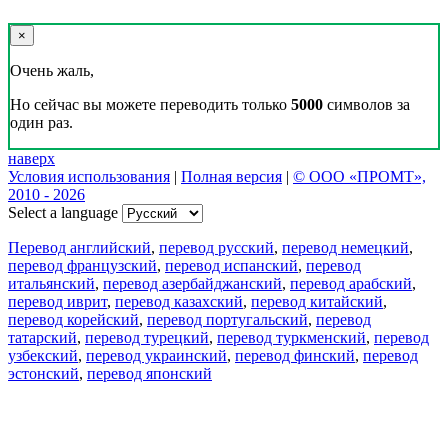
×
Очень жаль,
Но сейчас вы можете переводить только
5000
символов за
один раз.
наверх
Условия использования
|
Полная версия
|
© ООО «ПРОМТ»,
2010 - 2026
Select a language
Перевод английский
,
перевод русский
,
перевод немецкий
,
перевод французский
,
перевод испанский
,
перевод
итальянский
,
перевод азербайджанский
,
перевод арабский
,
перевод иврит
,
перевод казахский
,
перевод китайский
,
перевод корейский
,
перевод португальский
,
перевод
татарский
,
перевод турецкий
,
перевод туркменский
,
перевод
узбекский
,
перевод украинский
,
перевод финский
,
перевод
эстонский
,
перевод японский
Возможности