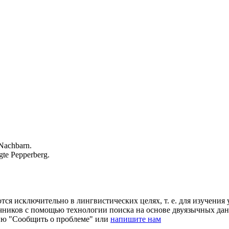
Nachbarn.
agte Pepperberg.
ся исключительно в лингвистических целях, т. е. для изучения 
очников с помощью технологии поиска на основе двуязычных д
ию "Сообщить о проблеме" или
напишите нам