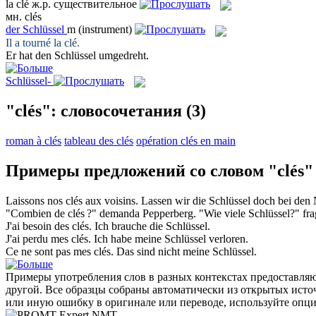
la
clé
ж.р.
существительное
мн.
clés
der
Schlüssel
m
(instrument)
Il a tourné la
clé
.
Er hat den
Schlüssel
umgedreht.
Schlüssel-
"clés": словосочетания
(3)
roman à clés
tableau des clés
opération clés en main
Примеры предложений со словом "clés"
Laissons nos
clés
aux voisins.
Lassen wir die
Schlüssel
doch bei den 
"Combien de
clés
?" demanda Pepperberg.
"Wie viele
Schlüssel
?" fr
J'ai besoin des
clés
.
Ich brauche die
Schlüssel
.
J'ai perdu mes
clés
.
Ich habe meine
Schlüssel
verloren.
Ce ne sont pas mes
clés
.
Das sind nicht meine
Schlüssel
.
Примеры употребления слов в разных контекстах предоставляют
другой. Все образцы собраны автоматически из открытых ист
или иную ошибку в оригинале или переводе, используйте опц