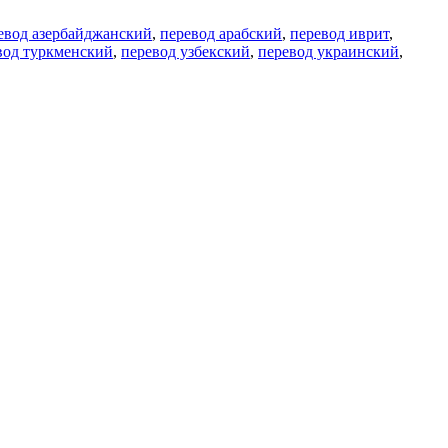
евод азербайджанский
,
перевод арабский
,
перевод иврит
,
вод туркменский
,
перевод узбекский
,
перевод украинский
,