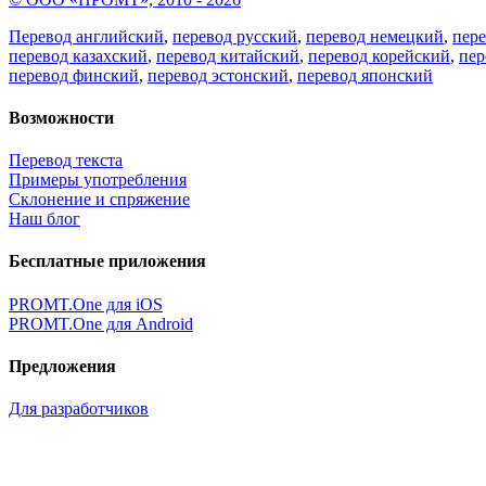
Перевод английский
,
перевод русский
,
перевод немецкий
,
пер
перевод казахский
,
перевод китайский
,
перевод корейский
,
пер
перевод финский
,
перевод эстонский
,
перевод японский
Возможности
Перевод текста
Примеры употребления
Склонение и спряжение
Наш блог
Бесплатные приложения
PROMT.One для iOS
PROMT.One для Android
Предложения
Для разработчиков