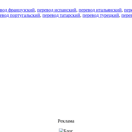
евод французский
,
перевод испанский
,
перевод итальянский
,
пер
евод португальский
,
перевод татарский
,
перевод турецкий
,
пере
Реклама