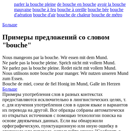
parler la bouche pleine
de bouche en bouche
avoir la bouche
mauvaise
bouche à feu
bouche à oreille
bouche bée
bouche
d'aération
bouche d'air
bouche de chaleur
bouche de métro
Больше
Примеры предложений со словом
"bouche"
Nous mangeons par la
bouche
.
Wir essen mit dem
Mund
.
Ne parle pas la
bouche
pleine.
Sprich nicht mit vollem
Mund
.
Ne parlez pas la
bouche
pleine.
Redet nicht mit vollem
Mund
.
Nous utilisons notre
bouche
pour manger.
Wir nutzen unseren
Mund
zum Essen.
Bouche
de miel, coeur de fiel
Honig im
Mund
, Galle im Herzen
Больше
Примеры употребления слов в разных контекстах
предоставляются исключительно в лингвистических целях, т.
е. для изучения употребления слов в одном языке и вариантов
их перевода на другой. Все образцы собраны автоматически
из открытых источников с помощью технологии поиска на
основе двуязычных данных. Если вы обнаружили
орфографическую, пунктуационную или иную ошибку в