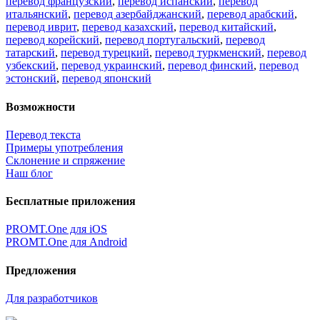
перевод французский
,
перевод испанский
,
перевод
итальянский
,
перевод азербайджанский
,
перевод арабский
,
перевод иврит
,
перевод казахский
,
перевод китайский
,
перевод корейский
,
перевод португальский
,
перевод
татарский
,
перевод турецкий
,
перевод туркменский
,
перевод
узбекский
,
перевод украинский
,
перевод финский
,
перевод
эстонский
,
перевод японский
Возможности
Перевод текста
Примеры употребления
Склонение и спряжение
Наш блог
Бесплатные приложения
PROMT.One для iOS
PROMT.One для Android
Предложения
Для разработчиков