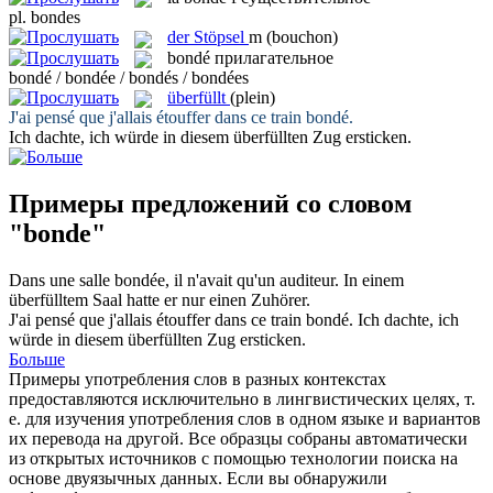
pl.
bondes
der
Stöpsel
m
(bouchon)
bondé
прилагательное
bondé / bondée / bondés / bondées
überfüllt
(plein)
J'ai pensé que j'allais étouffer dans ce train
bondé
.
Ich dachte, ich würde in diesem
überfüllten
Zug ersticken.
Примеры предложений со словом
"bonde"
Dans une salle
bondée
, il n'avait qu'un auditeur.
In einem
überfülltem
Saal hatte er nur einen Zuhörer.
J'ai pensé que j'allais étouffer dans ce train
bondé
.
Ich dachte, ich
würde in diesem
überfüllten
Zug ersticken.
Больше
Примеры употребления слов в разных контекстах
предоставляются исключительно в лингвистических целях, т.
е. для изучения употребления слов в одном языке и вариантов
их перевода на другой. Все образцы собраны автоматически
из открытых источников с помощью технологии поиска на
основе двуязычных данных. Если вы обнаружили