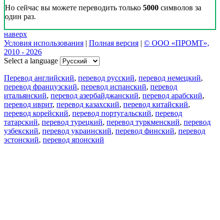
Но сейчас вы можете переводить только
5000
символов за
один раз.
наверх
Условия использования
|
Полная версия
|
© ООО «ПРОМТ»,
2010 - 2026
Select a language
Перевод английский
,
перевод русский
,
перевод немецкий
,
перевод французский
,
перевод испанский
,
перевод
итальянский
,
перевод азербайджанский
,
перевод арабский
,
перевод иврит
,
перевод казахский
,
перевод китайский
,
перевод корейский
,
перевод португальский
,
перевод
татарский
,
перевод турецкий
,
перевод туркменский
,
перевод
узбекский
,
перевод украинский
,
перевод финский
,
перевод
эстонский
,
перевод японский
Возможности
Перевод текста
Примеры употребления
Склонение и спряжение
Наш блог