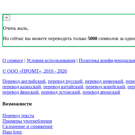
×
Очень жаль,
Но сейчас вы можете переводить только
5000
символов за один 
О сервисе
|
Условия использования
|
Политика конфиденциальн
© ООО «ПРОМТ», 2010 - 2026
Перевод английский
,
перевод русский
,
перевод немецкий
,
пер
перевод казахский
,
перевод китайский
,
перевод корейский
,
пер
перевод финский
,
перевод эстонский
,
перевод японский
Возможности
Перевод текста
Примеры употребления
Склонение и спряжение
Наш блог