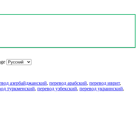
age
евод азербайджанский
,
перевод арабский
,
перевод иврит
,
вод туркменский
,
перевод узбекский
,
перевод украинский
,