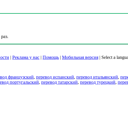
раз.
ости
|
Реклама у нас
|
Помощь
|
Мобильная версия
|
Select a langu
евод французский
,
перевод испанский
,
перевод итальянский
,
пер
евод португальский
,
перевод татарский
,
перевод турецкий
,
пере