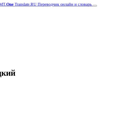
MT.
One
Translate.RU Переводчик онлайн и словарь
цкий