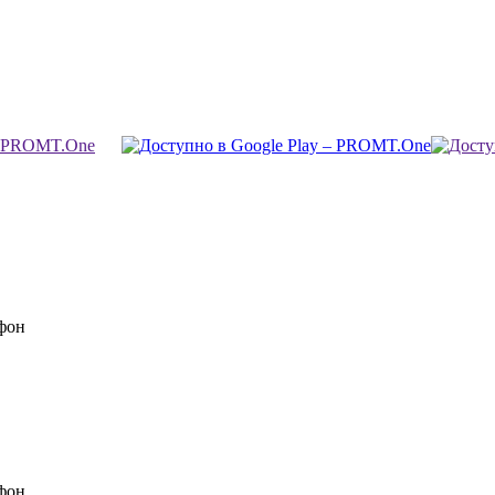
фон
фон