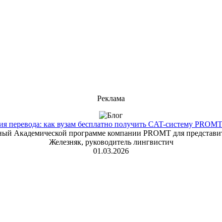
Реклама
 перевода: как вузам бесплатно получить CAT-систему PROMT T
енный Академической программе компании PROMT для представит
Железняк, руководитель лингвистич
01.03.2026