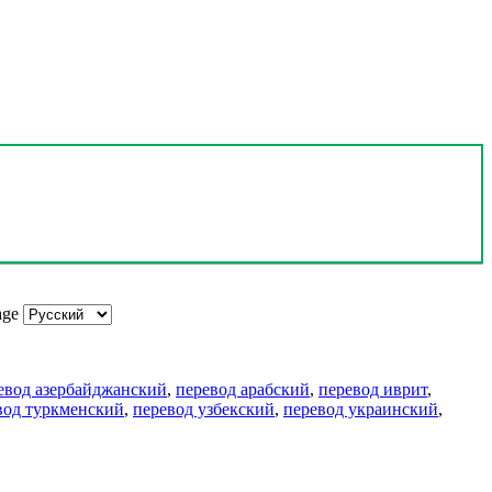
age
евод азербайджанский
,
перевод арабский
,
перевод иврит
,
вод туркменский
,
перевод узбекский
,
перевод украинский
,