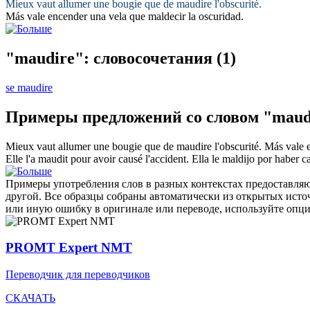
Mieux vaut allumer une bougie que de
maudire
l'obscurité.
Más vale encender una vela que
maldecir
la oscuridad.
"maudire": словосочетания
(1)
se maudire
Примеры предложений со словом "maud
Mieux vaut allumer une bougie que de
maudire
l'obscurité.
Más vale 
Elle l'a
maudit
pour avoir causé l'accident.
Ella le
maldijo
por haber ca
Примеры употребления слов в разных контекстах предоставляют
другой. Все образцы собраны автоматически из открытых ист
или иную ошибку в оригинале или переводе, используйте опц
PROMT Expert NMT
Переводчик для переводчиков
СКАЧАТЬ