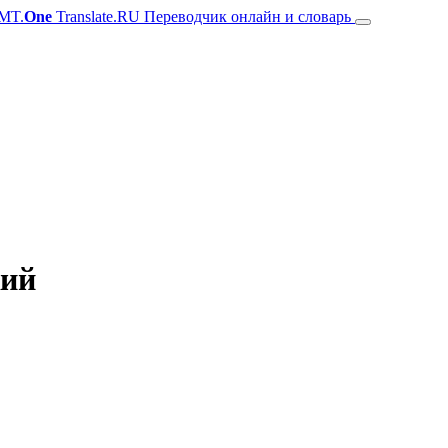
MT.
One
Translate.RU Переводчик онлайн и словарь
кий