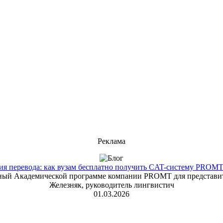
Реклама
 перевода: как вузам бесплатно получить CAT-систему PROMT T
енный Академической программе компании PROMT для представит
Железняк, руководитель лингвистич
01.03.2026