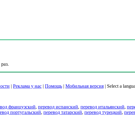
раз.
ости
|
Реклама у нас
|
Помощь
|
Мобильная версия
|
Select a langu
евод французский
,
перевод испанский
,
перевод итальянский
,
пер
евод португальский
,
перевод татарский
,
перевод турецкий
,
пере