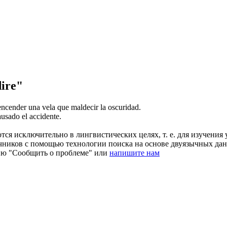
ire"
encender una vela que
maldecir
la oscuridad.
usado el accidente.
ся исключительно в лингвистических целях, т. е. для изучения 
очников с помощью технологии поиска на основе двуязычных д
ию "Сообщить о проблеме" или
напишите нам