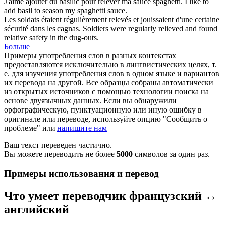
J'aime ajouter du basilic pour
relever
ma sauce spaghetti.
I like to
add basil to
season
my spaghetti sauce.
Les soldats étaient régulièrement
relevés
et jouissaient d'une certaine
sécurité dans les cagnas.
Soldiers were regularly
relieved
and found
relative safety in the dug-outs.
Больше
Примеры употребления слов в разных контекстах
предоставляются исключительно в лингвистических целях, т.
е. для изучения употребления слов в одном языке и вариантов
их перевода на другой. Все образцы собраны автоматически
из открытых источников с помощью технологии поиска на
основе двуязычных данных. Если вы обнаружили
орфографическую, пунктуационную или иную ошибку в
оригинале или переводе, используйте опцию "Сообщить о
проблеме" или
напишите нам
Ваш текст переведен частично.
Вы можете переводить не более
5000
символов за один раз.
Примеры использования и перевод
Что умеет переводчик французский ↔
английский