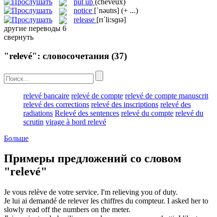
put up
(cheveux)
notice
[ˈnəutɪs]
(+ ...)
release
[rɪˈli:sɡɪə]
другие переводы
6
свернуть
"relevé": словосочетания
(37)
relevé bancaire
relevé de compte
relevé de compte manuscrit
relevé des corrections
relevé des inscriptions
relevé des
radiations
Relevé des sentences
relevé du compte
relevé du
scrutin
virage à bord relevé
Больше
Примеры предложений со словом
"relevé"
Je vous
relève
de votre service.
I'm
relieving
you of duty.
Je lui ai demandé de
relever
les chiffres du compteur.
I asked her to
slowly
read off
the numbers on the meter.