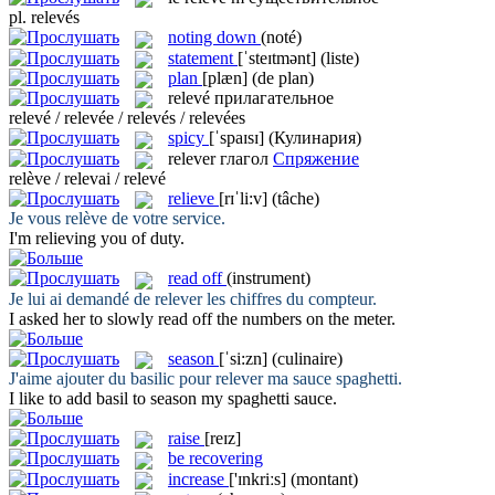
pl.
relevés
noting down
(noté)
statement
[ˈsteɪtmənt]
(liste)
plan
[plæn]
(de plan)
relevé
прилагательное
relevé / relevée / relevés / relevées
spicy
[ˈspaɪsɪ]
(Кулинария)
relever
глагол
Спряжение
relève / relevai / relevé
relieve
[rɪˈli:v]
(tâche)
Je vous
relève
de votre service.
I'm
relieving
you of duty.
read off
(instrument)
Je lui ai demandé de
relever
les chiffres du compteur.
I asked her to slowly
read off
the numbers on the meter.
season
[ˈsi:zn]
(culinaire)
J'aime ajouter du basilic pour
relever
ma sauce spaghetti.
I like to add basil to
season
my spaghetti sauce.
raise
[reɪz]
be recovering
increase
['ɪnkriːs]
(montant)