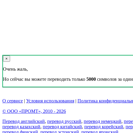
×
Очень жаль,
Но сейчас вы можете переводить только
5000
символов за один 
О сервисе
|
Условия использования
|
Политика конфиденциальн
© ООО «ПРОМТ», 2010 - 2026
Перевод английский
,
перевод русский
,
перевод немецкий
,
пер
перевод казахский
,
перевод китайский
,
перевод корейский
,
пер
перевод финский
,
перевод эстонский
,
перевод японский