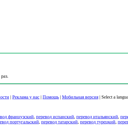
раз.
ости
|
Реклама у нас
|
Помощь
|
Мобильная версия
|
Select a langu
евод французский
,
перевод испанский
,
перевод итальянский
,
пер
евод португальский
,
перевод татарский
,
перевод турецкий
,
пере