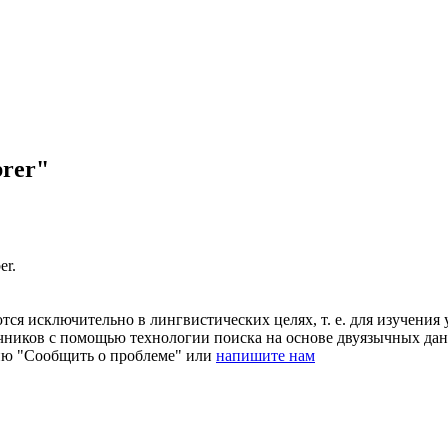
rer"
er
.
ся исключительно в лингвистических целях, т. е. для изучения 
очников с помощью технологии поиска на основе двуязычных д
ию "Сообщить о проблеме" или
напишите нам