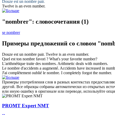
Douze est un
nombre
pair.
Twelve is an even
number
.
"nombrer": словосочетания
(1)
se nombrer
Примеры предложений со словом "nomb
Douze est un
nombre
pair.
Twelve is an even
number
.
Quel est ton
nombre
favori ?
What's your favorite
number
?
L'arithmétique traite des
nombres
.
Arithmetic deals with
numbers
.
Le
nombre
d'accidents a augmenté.
Accidents have increased in
numb
J'ai complètement oublié le
nombre
.
I completely forgot the
number
.
Примеры употребления слов в разных контекстах предоставляют
другой. Все образцы собраны автоматически из открытых ист
или иную ошибку в оригинале или переводе, используйте опц
PROMT Expert NMT