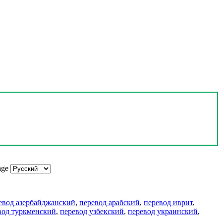
age
евод азербайджанский
,
перевод арабский
,
перевод иврит
,
вод туркменский
,
перевод узбекский
,
перевод украинский
,