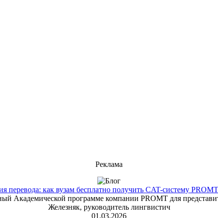
Реклама
 перевода: как вузам бесплатно получить CAT-систему PROMT T
енный Академической программе компании PROMT для представит
Железняк, руководитель лингвистич
01.03.2026