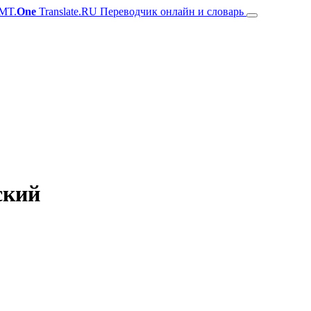
MT.
One
Translate.RU Переводчик онлайн и словарь
ский