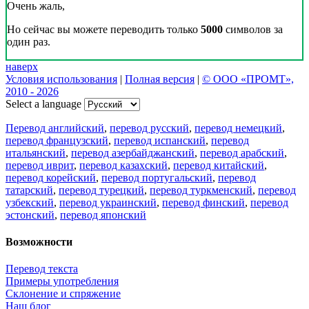
Очень жаль,
Но сейчас вы можете переводить только
5000
символов за
один раз.
наверх
Условия использования
|
Полная версия
|
© ООО «ПРОМТ»,
2010 - 2026
Select a language
Перевод английский
,
перевод русский
,
перевод немецкий
,
перевод французский
,
перевод испанский
,
перевод
итальянский
,
перевод азербайджанский
,
перевод арабский
,
перевод иврит
,
перевод казахский
,
перевод китайский
,
перевод корейский
,
перевод португальский
,
перевод
татарский
,
перевод турецкий
,
перевод туркменский
,
перевод
узбекский
,
перевод украинский
,
перевод финский
,
перевод
эстонский
,
перевод японский
Возможности
Перевод текста
Примеры употребления
Склонение и спряжение
Наш блог