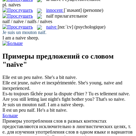
pl.
naïves
innocent
[ˈɪnəsənt]
(personne)
naïf
прилагательное
naïf / naïve / naïfs / naïves
naive
[nɑ:ˈi:v]
(psychologique)
Je suis un mouton
naïf
.
I am a
naive
sheep.
Примеры предложений со словом
"naïve"
Elle est un peu
naïve
.
She's a bit
naive
.
Elle est jeune,
naïve
et inexpérimentée.
She's young,
naive
and
inexperienced.
Es-tu toujours fâchée pour la dispute d'hier ? Tu es tellement
naïve
.
Are you still letting last night's fight bother you? That's so
naive
.
Je suis un mouton
naïf
.
I am a
naive
sheep.
Il est un peu
naïf
.
He's a bit
naive
.
Больше
Примеры употребления слов в разных контекстах
предоставляются исключительно в лингвистических целях, т.
е. для изучения употребления слов в одном языке и вариантов