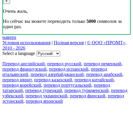
×
Очень жаль,
Но сейчас вы можете переводить только
5000
символов за
один раз.
наверх
Условия использования
|
Полная версия
|
© ООО «ПРОМТ»,
2010 - 2026
Select a language
Перевод английский
,
перевод русский
,
перевод немецкий
,
перевод французский
,
перевод испанский
,
перевод
итальянский
,
перевод азербайджанский
,
перевод арабский
,
перевод иврит
,
перевод казахский
,
перевод китайский
,
перевод корейский
,
перевод португальский
,
перевод
татарский
,
перевод турецкий
,
перевод туркменский
,
перевод
узбекский
,
перевод украинский
,
перевод финский
,
перевод
эстонский
,
перевод японский
Возможности
Перевод текста
Примеры употребления