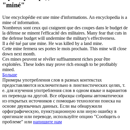
"miné"
Une encyclopédie est une
mine
d'informations.
An encyclopedia is a
mine
of information.
Nombreux sont ceux qui craignent que des coupes dans le budget de
la défense ne
minent
l'efficacité des militaires.
Many fear that cuts in
the defense budget will
undermine
the military's effectiveness.
Il a été tué par une
mine
.
He was killed by a land
mine
.
Cette
mine
fermera ses portes le mois prochain.
This
mine
will close
down next month.
Ces
mines
peuvent se révéler suffisamment riches pour être
exploitées.
These lodes may prove rich enough to be profitably
mined
.
Больше
Примеры употребления слов в разных контекстах
предоставляются исключительно в лингвистических целях, т.
е. для изучения употребления слов в одном языке и вариантов
их перевода на другой. Все образцы собраны автоматически
из открытых источников с помощью технологии поиска на
основе двуязычных данных. Если вы обнаружили
орфографическую, пунктуационную или иную ошибку в
оригинале или переводе, используйте опцию "Сообщить о
проблеме" или
напишите нам