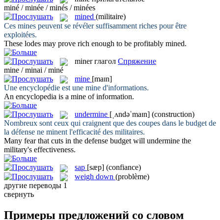
miné / minée / minés / minées
mined
(militaire)
Ces
mines
peuvent se révéler suffisamment riches pour être
exploitées.
These lodes may prove rich enough to be profitably
mined
.
miner
глагол
Спряжение
mine / minai / miné
mine
[maɪn]
Une encyclopédie est une
mine
d'informations.
An encyclopedia is a
mine
of information.
undermine
[ˌʌndəˈmaɪn]
(construction)
Nombreux sont ceux qui craignent que des coupes dans le budget de
la défense ne
minent
l'efficacité des militaires.
Many fear that cuts in the defense budget will
undermine
the
military's effectiveness.
sap
[sæp]
(confiance)
weigh down
(problème)
другие переводы
1
свернуть
Примеры предложений со словом