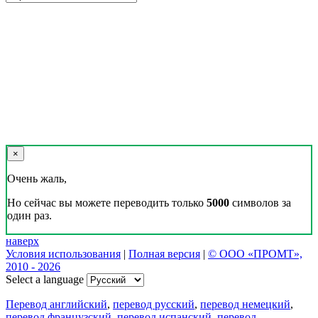
×
Очень жаль,
Но сейчас вы можете переводить только
5000
символов за
один раз.
наверх
Условия использования
|
Полная версия
|
© ООО «ПРОМТ»,
2010 - 2026
Select a language
Перевод английский
,
перевод русский
,
перевод немецкий
,
перевод французский
,
перевод испанский
,
перевод