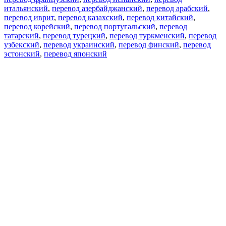
итальянский
,
перевод азербайджанский
,
перевод арабский
,
перевод иврит
,
перевод казахский
,
перевод китайский
,
перевод корейский
,
перевод португальский
,
перевод
татарский
,
перевод турецкий
,
перевод туркменский
,
перевод
узбекский
,
перевод украинский
,
перевод финский
,
перевод
эстонский
,
перевод японский
Возможности
Перевод текста
Примеры употребления
Склонение и спряжение
Наш блог
Бесплатные приложения
PROMT.One для iOS
PROMT.One для Android
Предложения
Для разработчиков