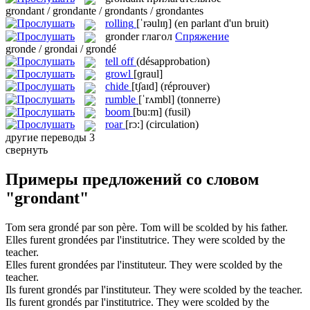
grondant / grondante / grondants / grondantes
rolling
[ˈrəulɪŋ]
(en parlant d'un bruit)
gronder
глагол
Спряжение
gronde / grondai / grondé
tell off
(désapprobation)
growl
[ɡraul]
chide
[tʃaɪd]
(réprouver)
rumble
[ˈrʌmbl]
(tonnerre)
boom
[bu:m]
(fusil)
roar
[rɔ:]
(circulation)
другие переводы
3
свернуть
Примеры предложений со словом
"grondant"
Tom sera
grondé
par son père.
Tom will be
scolded
by his father.
Elles furent
grondées
par l'institutrice.
They were
scolded
by the
teacher.
Elles furent
grondées
par l'instituteur.
They were
scolded
by the
teacher.
Ils furent
grondés
par l'instituteur.
They were
scolded
by the teacher.
Ils furent
grondés
par l'institutrice.
They were
scolded
by the