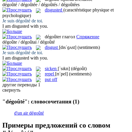
dégoûté / dégoûtée / dégoûtés / dégoûtées
disgusted
(caractéristique physique et
psychologique)
Je suis
dégoûté
de toi.
I am
disgusted
with you.
dégoûter
глагол
Спряжение
dégoûte / dégoûtai / dégoûté
disgust
[dɪsˈɡʌst]
(sentiments)
Je suis
dégoûté
de toi.
I am
disgusted
with you.
sicken
[ˈsɪkn]
(dégoût)
repel
[rɪˈpel]
(sentiments)
put off
другие переводы
1
свернуть
"dégoûté": словосочетания
(1)
d'un air dégoûté
Примеры предложений со словом