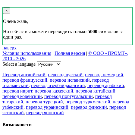
×
Очень жаль,
Но сейчас вы можете переводить только
5000
символов за
один раз.
наверх
Условия использования
|
Полная версия
|
© ООО «ПРОМТ»,
2010 - 2026
Select a language
Перевод английский
,
перевод русский
,
перевод немецкий
,
перевод французский
,
перевод испанский
,
перевод
итальянский
,
перевод азербайджанский
,
перевод арабский
,
перевод иврит
,
перевод казахский
,
перевод китайский
,
перевод корейский
,
перевод португальский
,
перевод
татарский
,
перевод турецкий
,
перевод туркменский
,
перевод
узбекский
,
перевод украинский
,
перевод финский
,
перевод
эстонский
,
перевод японский
Возможности