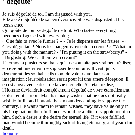
"dégoûté"
Je suis
dégoûté
de toi.
I am
disgusted
with you.
Elle a été
dégoûtée
de sa persévérance.
She was
disgusted
at his
persistence.
Qui goûte de tout se
dégoûte
de tout.
Who tastes everything
becomes
disgusted
with everything.
« Que fais-tu avec le fumier ? » « Je le dispense sur les fraises. » «
C'est
dégoûtant
! Nous les mangeons avec de la crème ! »
"What are
you doing with the manure? - "I'm putting it on the strawberrys" -
"
Disgusting
! We eat them with cream!"
L'homme a plusieurs souhaits qu'il ne souhaite pas vraiment réaliser,
et ce serait une erreur de supposer le contraire. Il veut qu'ils
demeurent des souhaits ; ils n'ont de valeur que dans son
imagination ; leur réalisation serait pour lui une amère déception. Il
en est ainsi avec le désir de la vie éternelle. S'il était réalisé,
l'Homme deviendrait complètement
dégoûté
de vivre éternellement,
et désirerait la mort.
Man has many wishes that he does not really
wish to fulfil, and it would be a misunderstanding to suppose the
contrary. He wants them to remain wishes, they have value only in
his imagination; their fulfilment would be a bitter disappointment to
him. Such a desire is the desire for eternal life. If it were fulfilled,
man would become thoroughly sick of living eternally, and yearn for
death.
Больше