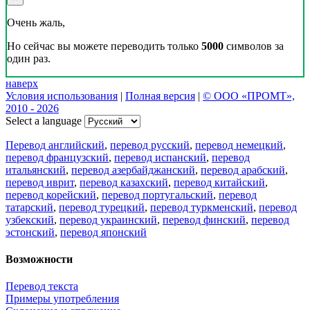
Очень жаль,
Но сейчас вы можете переводить только
5000
символов за
один раз.
наверх
Условия использования
|
Полная версия
|
© ООО «ПРОМТ»,
2010 - 2026
Select a language
Перевод английский
,
перевод русский
,
перевод немецкий
,
перевод французский
,
перевод испанский
,
перевод
итальянский
,
перевод азербайджанский
,
перевод арабский
,
перевод иврит
,
перевод казахский
,
перевод китайский
,
перевод корейский
,
перевод португальский
,
перевод
татарский
,
перевод турецкий
,
перевод туркменский
,
перевод
узбекский
,
перевод украинский
,
перевод финский
,
перевод
эстонский
,
перевод японский
Возможности
Перевод текста
Примеры употребления