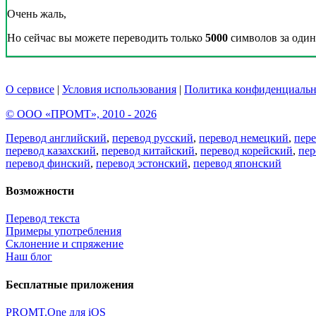
Очень жаль,
Но сейчас вы можете переводить только
5000
символов за один 
О сервисе
|
Условия использования
|
Политика конфиденциальн
© ООО «ПРОМТ», 2010 - 2026
Перевод английский
,
перевод русский
,
перевод немецкий
,
пер
перевод казахский
,
перевод китайский
,
перевод корейский
,
пер
перевод финский
,
перевод эстонский
,
перевод японский
Возможности
Перевод текста
Примеры употребления
Склонение и спряжение
Наш блог
Бесплатные приложения
PROMT.One для iOS