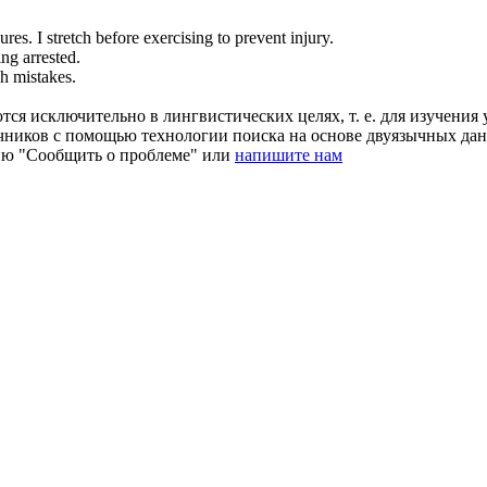
ures.
I stretch before exercising to
prevent
injury.
ng arrested.
h mistakes.
ся исключительно в лингвистических целях, т. е. для изучения 
очников с помощью технологии поиска на основе двуязычных д
ию "Сообщить о проблеме" или
напишите нам