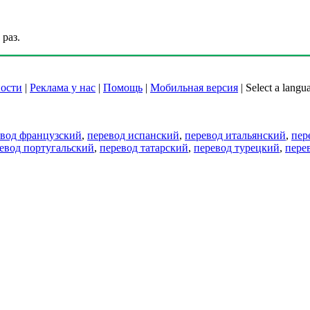
раз.
ости
|
Реклама у нас
|
Помощь
|
Мобильная версия
|
Select a langu
евод французский
,
перевод испанский
,
перевод итальянский
,
пер
евод португальский
,
перевод татарский
,
перевод турецкий
,
пере