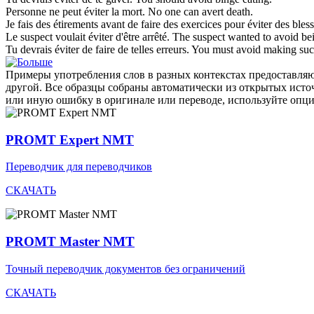
Personne ne peut
éviter
la mort.
No one can
avert
death.
Je fais des étirements avant de faire des exercices pour
éviter
des bless
Le suspect voulait
éviter
d'être arrêté.
The suspect wanted to
avoid
bei
Tu devrais
éviter
de faire de telles erreurs.
You must
avoid
making suc
Примеры употребления слов в разных контекстах предоставляют
другой. Все образцы собраны автоматически из открытых ист
или иную ошибку в оригинале или переводе, используйте опц
PROMT Expert NMT
Переводчик для переводчиков
СКАЧАТЬ
PROMT Master NMT
Точный переводчик документов без ограничений
СКАЧАТЬ