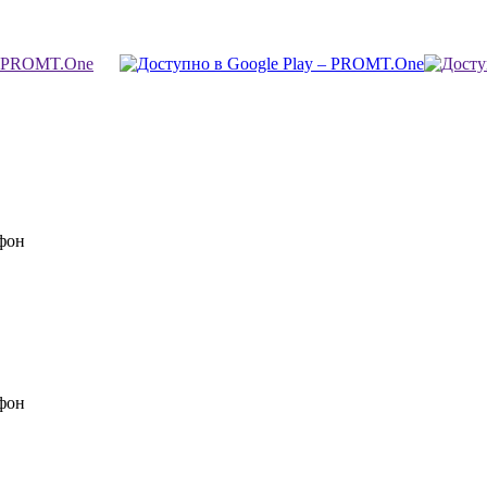
фон
фон