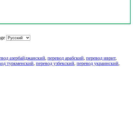
age
евод азербайджанский
,
перевод арабский
,
перевод иврит
,
вод туркменский
,
перевод узбекский
,
перевод украинский
,