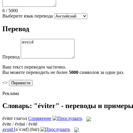
6
/
5000
Выберите язык перевода
Перевод
Перевод
Ваш текст переведен частично.
Вы можете переводить не более
5000
символов за один раз.
<>
Реклама
Словарь: "éviter" - переводы и пример
éviter
глагол
Спряжение
évite / évitai / évité
avoid
[əˈvɔɪd]
(fuir)