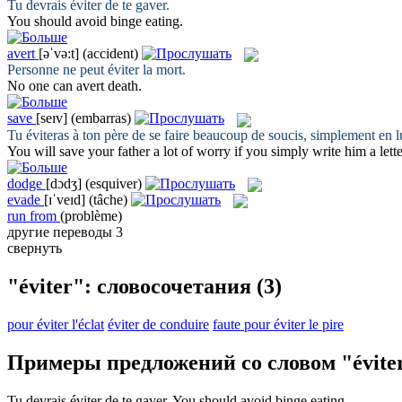
Tu devrais
éviter
de te gaver.
You should
avoid
binge eating.
avert
[əˈvə:t]
(accident)
Personne ne peut
éviter
la mort.
No one can
avert
death.
save
[seɪv]
(embarras)
Tu
éviteras
à ton père de se faire beaucoup de soucis, simplement en lu
You will
save
your father a lot of worry if you simply write him a lette
dodge
[dɔdʒ]
(esquiver)
evade
[ɪˈveɪd]
(tâche)
run from
(problème)
другие переводы
3
свернуть
"éviter": словосочетания
(3)
pour éviter l'éclat
éviter de conduire
faute pour éviter le pire
Примеры предложений со словом "évite
Tu devrais
éviter
de te gaver.
You should
avoid
binge eating.