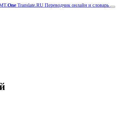
MT.
One
Translate.RU Переводчик онлайн и словарь
ий