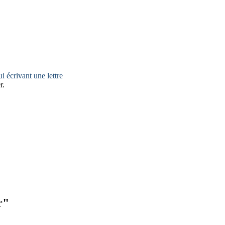
i écrivant une lettre
r.
r"