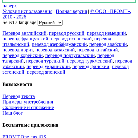
наверх
Условия использования
|
Полная версия
|
© ООО «ПРОМТ»,
2010 - 2026
Select a language
Перевод английский
,
перевод русский
,
перевод немецкий
,
перевод французский
,
перевод испанский
,
перевод
итальянский
,
перевод азербайджанский
,
перевод арабский
,
перевод иврит
,
перевод казахский
,
перевод китайский
,
перевод корейский
,
перевод португальский
,
перевод
татарский
,
перевод турецкий
,
перевод туркменский
,
перевод
узбекский
,
перевод украинский
,
перевод финский
,
перевод
эстонский
,
перевод японский
Возможности
Перевод текста
Примеры употребления
Склонение и спряжение
Наш блог
Бесплатные приложения
PROMT.One для iOS