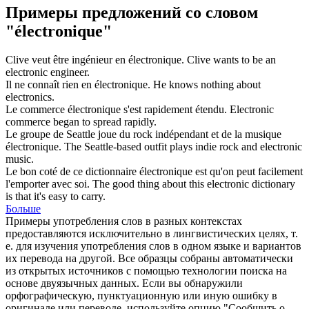
Примеры предложений со словом
"électronique"
Clive veut être ingénieur en
électronique
.
Clive wants to be an
electronic
engineer.
Il ne connaît rien en
électronique
.
He knows nothing about
electronics
.
Le commerce
électronique
s'est rapidement étendu.
Electronic
commerce began to spread rapidly.
Le groupe de Seattle joue du rock indépendant et de la musique
électronique
.
The Seattle-based outfit plays indie rock and
electronic
music.
Le bon coté de ce dictionnaire
électronique
est qu'on peut facilement
l'emporter avec soi.
The good thing about this
electronic
dictionary
is that it's easy to carry.
Больше
Примеры употребления слов в разных контекстах
предоставляются исключительно в лингвистических целях, т.
е. для изучения употребления слов в одном языке и вариантов
их перевода на другой. Все образцы собраны автоматически
из открытых источников с помощью технологии поиска на
основе двуязычных данных. Если вы обнаружили
орфографическую, пунктуационную или иную ошибку в
оригинале или переводе, используйте опцию "Сообщить о