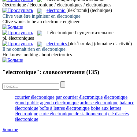
électronique / électronique / électroniques / électroniques
electronic
[ɪlekˈtrɔnɪk]
(technique)
Clive veut être ingénieur en
électronique
.
Clive wants to be an
electronic
engineer.
l'
électronique
f
существительное
pl.
électroniques
electronics
[ɪlekˈtrɔnɪks]
(domaine d'activité)
Il ne connaît rien en
électronique
.
He knows nothing about
electronics
.
"électronique": словосочетания
(135)
courrier électronique
par courrier électronique
électronique
grand public
agenda électronique
ardoise électronique
balance
électronique
boîte à lettres électronique
boîte aux lettres
électronique
carte électronique de stationnement
clé d'accès
électronique
Больше