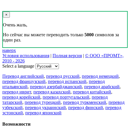
×
Очень жаль,
Но сейчас вы можете переводить только
5000
символов за
один раз.
наверх
Условия использования
|
Полная версия
|
© ООО «ПРОМТ»,
2010 - 2026
Select a language
Перевод английский
,
перевод русский
,
перевод немецкий
,
перевод французский
,
перевод испанский
,
перевод
итальянский
,
перевод азербайджанский
,
перевод арабский
,
перевод иврит
,
перевод казахский
,
перевод китайский
,
перевод корейский
,
перевод португальский
,
перевод
татарский
,
перевод турецкий
,
перевод туркменский
,
перевод
узбекский
,
перевод украинский
,
перевод финский
,
перевод
эстонский
,
перевод японский
Возможности