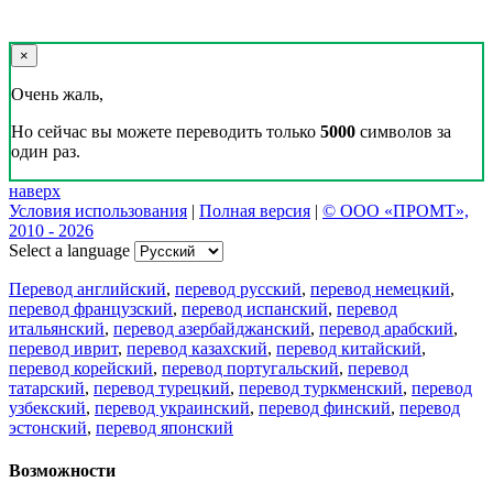
×
Очень жаль,
Но сейчас вы можете переводить только
5000
символов за
один раз.
наверх
Условия использования
|
Полная версия
|
© ООО «ПРОМТ»,
2010 - 2026
Select a language
Перевод английский
,
перевод русский
,
перевод немецкий
,
перевод французский
,
перевод испанский
,
перевод
итальянский
,
перевод азербайджанский
,
перевод арабский
,
перевод иврит
,
перевод казахский
,
перевод китайский
,
перевод корейский
,
перевод португальский
,
перевод
татарский
,
перевод турецкий
,
перевод туркменский
,
перевод
узбекский
,
перевод украинский
,
перевод финский
,
перевод
эстонский
,
перевод японский
Возможности