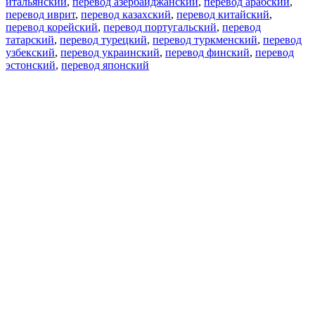
итальянский
,
перевод азербайджанский
,
перевод арабский
,
перевод иврит
,
перевод казахский
,
перевод китайский
,
перевод корейский
,
перевод португальский
,
перевод
татарский
,
перевод турецкий
,
перевод туркменский
,
перевод
узбекский
,
перевод украинский
,
перевод финский
,
перевод
эстонский
,
перевод японский
Возможности
Перевод текста
Примеры употребления
Склонение и спряжение
Наш блог
Бесплатные приложения
PROMT.One для iOS
PROMT.One для Android
Предложения
Для разработчиков