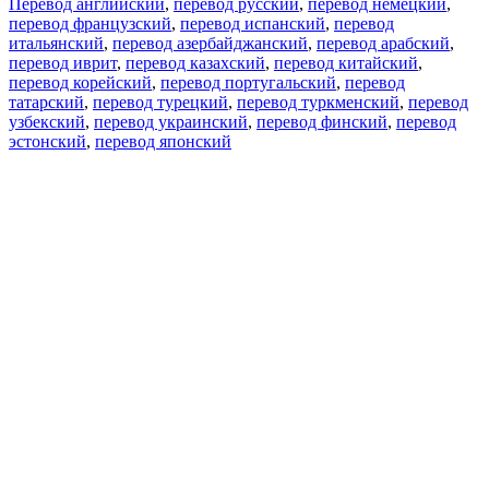
Перевод английский
,
перевод русский
,
перевод немецкий
,
перевод французский
,
перевод испанский
,
перевод
итальянский
,
перевод азербайджанский
,
перевод арабский
,
перевод иврит
,
перевод казахский
,
перевод китайский
,
перевод корейский
,
перевод португальский
,
перевод
татарский
,
перевод турецкий
,
перевод туркменский
,
перевод
узбекский
,
перевод украинский
,
перевод финский
,
перевод
эстонский
,
перевод японский
Возможности
Перевод текста
Примеры употребления
Склонение и спряжение
Наш блог
Бесплатные приложения
PROMT.One для iOS
PROMT.One для Android
Предложения
Для разработчиков