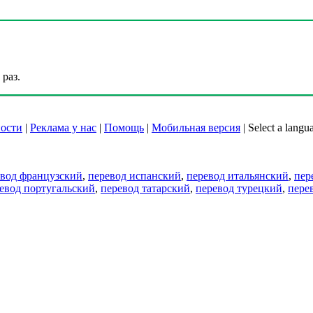
раз.
ости
|
Реклама у нас
|
Помощь
|
Мобильная версия
|
Select a langu
евод французский
,
перевод испанский
,
перевод итальянский
,
пер
евод португальский
,
перевод татарский
,
перевод турецкий
,
пере