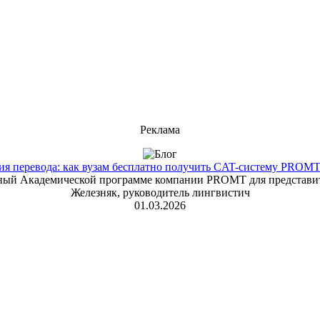
Реклама
 перевода: как вузам бесплатно получить CAT-систему PROMT T
енный Академической программе компании PROMT для представит
Железняк, руководитель лингвистич
01.03.2026