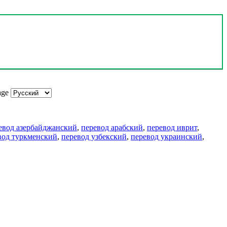
age
евод азербайджанский
,
перевод арабский
,
перевод иврит
,
вод туркменский
,
перевод узбекский
,
перевод украинский
,