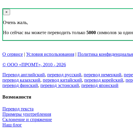
×
Очень жаль,
Но сейчас вы можете переводить только
5000
символов за один 
О сервисе
|
Условия использования
|
Политика конфиденциальн
© ООО «ПРОМТ», 2010 - 2026
Перевод английский
,
перевод русский
,
перевод немецкий
,
пер
перевод казахский
,
перевод китайский
,
перевод корейский
,
пер
перевод финский
,
перевод эстонский
,
перевод японский
Возможности
Перевод текста
Примеры употребления
Склонение и спряжение
Наш блог