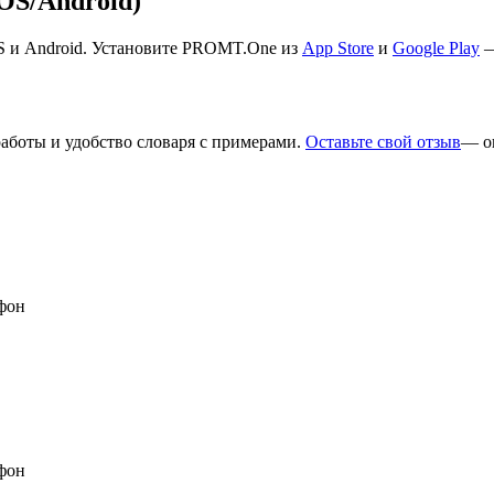
S/Android)
S и Android. Установите PROMT.One из
App Store
и
Google Play
—
работы и удобство словаря с примерами.
Оставьте свой отзыв
— о
фон
фон