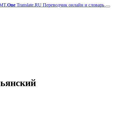
MT.
One
Translate.RU Переводчик онлайн и словарь
льянский