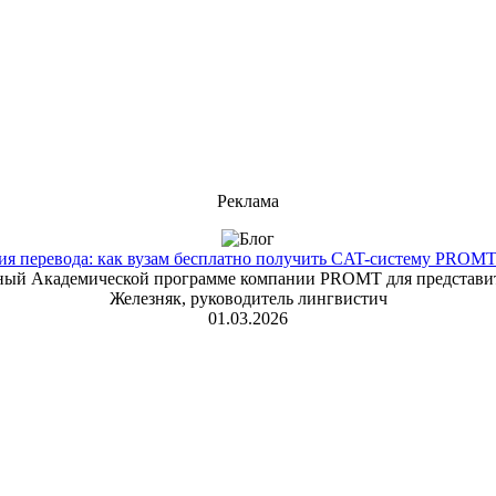
Реклама
 перевода: как вузам бесплатно получить CAT-систему PROMT T
енный Академической программе компании PROMT для представит
Железняк, руководитель лингвистич
01.03.2026