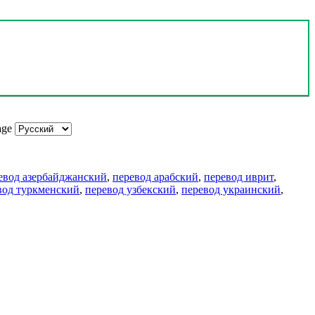
age
евод азербайджанский
,
перевод арабский
,
перевод иврит
,
вод туркменский
,
перевод узбекский
,
перевод украинский
,