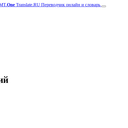
MT.
One
Translate.RU Переводчик онлайн и словарь
ий