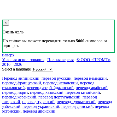
×
Очень жаль,
Но сейчас вы можете переводить только
5000
символов за
один раз.
наверх
Условия использования
|
Полная версия
|
© ООО «ПРОМТ»,
2010 - 2026
Select a language
Перевод английский
,
перевод русский
,
перевод немецкий
,
перевод французский
,
перевод испанский
,
перевод
итальянский
,
перевод азербайджанский
,
перевод арабский
,
перевод иврит
,
перевод казахский
,
перевод китайский
,
перевод корейский
,
перевод португальский
,
перевод
татарский
,
перевод турецкий
,
перевод туркменский
,
перевод
узбекский
,
перевод украинский
,
перевод финский
,
перевод
эстонский
,
перевод японский