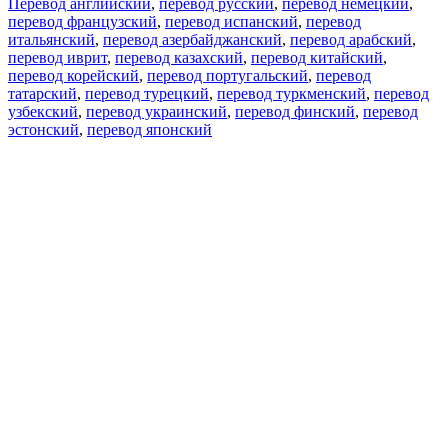
Перевод английский
,
перевод русский
,
перевод немецкий
,
перевод французский
,
перевод испанский
,
перевод
итальянский
,
перевод азербайджанский
,
перевод арабский
,
перевод иврит
,
перевод казахский
,
перевод китайский
,
перевод корейский
,
перевод португальский
,
перевод
татарский
,
перевод турецкий
,
перевод туркменский
,
перевод
узбекский
,
перевод украинский
,
перевод финский
,
перевод
эстонский
,
перевод японский
Возможности
Перевод текста
Примеры употребления
Склонение и спряжение
Наш блог
Бесплатные приложения
PROMT.One для iOS
PROMT.One для Android
Предложения
Для разработчиков